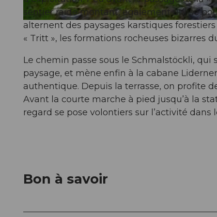
sentier raide montant, également utilisé pou
alternent des paysages karstiques forestiers
© Remo Bianchi, Schwyz Tourismus
« Tritt », les formations rocheuses bizarres du
Le chemin passe sous le Schmalstöckli, qui 
paysage, et mène enfin à la cabane Lidernen.
authentique. Depuis la terrasse, on profite 
Avant la courte marche à pied jusqu’à la sta
regard se pose volontiers sur l’activité dans 
Bon à savoir