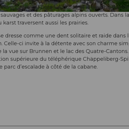
r la montée du bétail. À droite et à gauche du ch
 sauvages et des pâturages alpins ouverts. Dans l
 karst traversent aussi les prairies.
se dresse comme une dent solitaire et raide dans 
 Celle-ci invite à la détente avec son charme sim
de la vue sur Brunnen et le lac des Quatre-Cantons.
tion supérieure du téléphérique Chäppeliberg-Spil
le parc d’escalade à côté de la cabane.