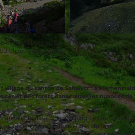
5,84 km
45 m
1.738 m
LSB Chäppeliberg-Spilau
 LSB Chäppeliberg-Spilau
 village du canton de Schwytz : à Riemenstal
uses et des forêts dans toutes les nuances de 
ure du téléphérique Chäppeliberg-Spilau, la rando
s routes en légère montée et des chemins
Höchi », on quitte le chemin du col pour prendre l