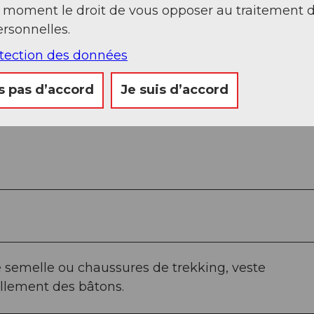
t moment le droit de vous opposer au traitement 
rg-Spilau – Kirchenrüti – Alt Stafel – Cabane Lide
rsonnelles.
ppeliberg-Spilau.
otection des données
s pas d’accord
Je suis d’accord
semelle ou chaussures de trekking, veste
llement des bâtons.