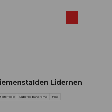
Réserver
FR
Webcams
Recherche
Shop
iemenstalden Lidernen
ion: facile
Superbe panorama
Hike