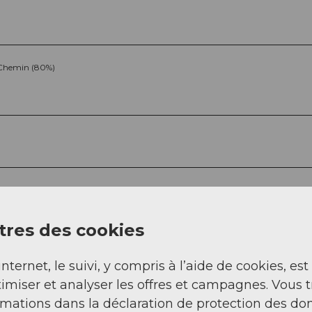
Chemin (80%)
res des cookies
Sep
Oct
Nov
Déc
internet, le suivi, y compris à l’aide de cookies, est
imiser et analyser les offres et campagnes. Vous 
rmations dans la déclaration de protection des do