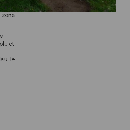
emin,
a zone
le
ple et
au, le