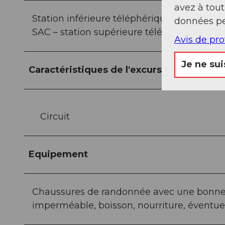
avez à tou
Station inférieure téléphérique Chäppelibe
données pe
SAC – station supérieure téléphérique Chä
Avis de pr
Je ne sui
Caractéristiques de l'excursion
Circuit
Equipement
Chaussures de randonnée avec une bonne 
imperméable, boisson, nourriture, éventue