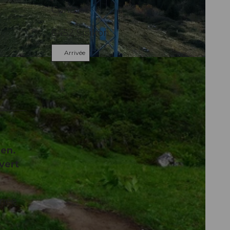
Contact
6452
Sisikon
Arrivée
den.
vert
nnée
e