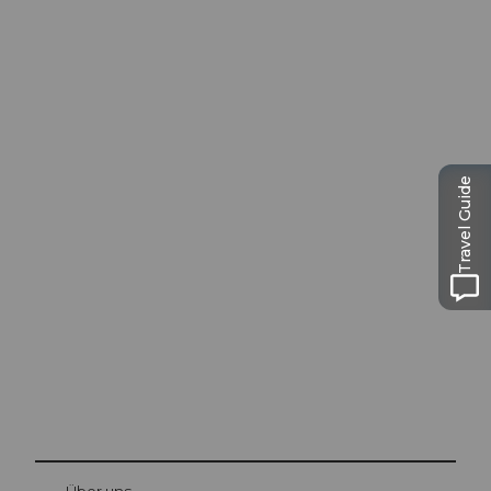
Travel Guide
Ausflugstipps in
Luzern
Die Stadt. Der See. Die Berge.
© Be
at Bre
chbü
hl