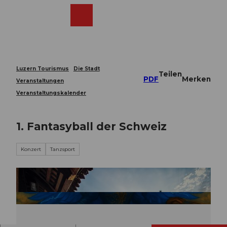
Z
u
Webcams
Merkzettel
Suche
Menü
Shop
m
I
n
h
a
Luzern Tourismus
Die Stadt
Teilen
l
PDF
Merken
Veranstaltungen
t
Veranstaltungskalender
1. Fantasyball der Schweiz
Konzert
Tanzsport