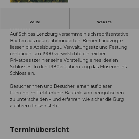
© Guidle.com
Öffentliche Führung: Von der Adelsburg zum
Route
Website
Museum
Auf Schloss Lenzburg versammeln sich repräsentative
Bauten aus neun Jahrhunderten: Berner Landvögte
liessen die Adelsburg zu Verwaltungssitz und Festung
umbauen, um 1900 verwirklichte ein reicher
Privatbesitzer hier seine Vorstellung eines idealen
Schlosses. In den 1980er-Jahren zog das Museum ins
Schloss ein.
Besucherinnen und Besucher lernen auf dieser
Führung, mittelalterliche Bauteile von neugotischen
zu unterscheiden – und erfahren, wie sicher die Burg
auf ihrem Felsen steht.
Terminübersicht