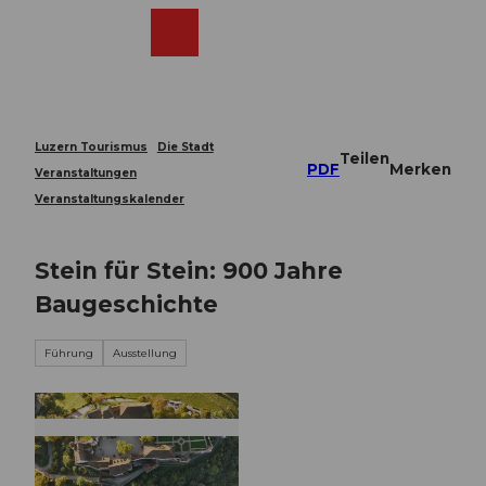
Z
u
Webcams
Merkzettel
Suche
Menü
Shop
m
I
n
h
a
Luzern Tourismus
Die Stadt
Teilen
l
PDF
Merken
Veranstaltungen
t
Veranstaltungskalender
Stein für Stein: 900 Jahre
Baugeschichte
Führung
Ausstellung