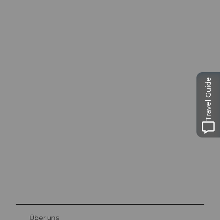
Travel Guide
Ausflugstipps in
Luzern
Die Stadt. Der See. Die Berge.
© Be
at Bre
chbü
hl
Über uns