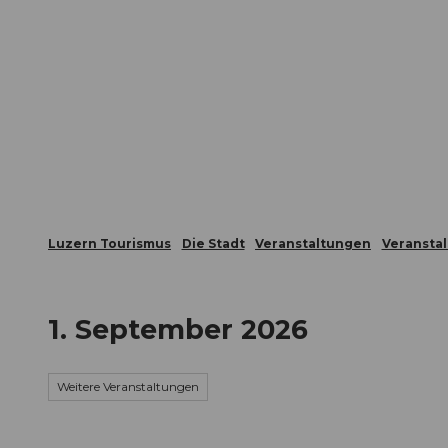
Z
ungen
Webcams
Gästekarte
u
m
Die Stadt
Die Erlebnisregion
I
n
h
a
l
t
Luzern Tourismus
Die Stadt
Veranstaltungen
Veransta
1. September 2026
Weitere Veranstaltungen