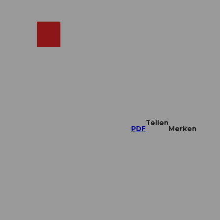
ebcams
Merkzettel
Suche
Shop
Teilen
PDF
Merken