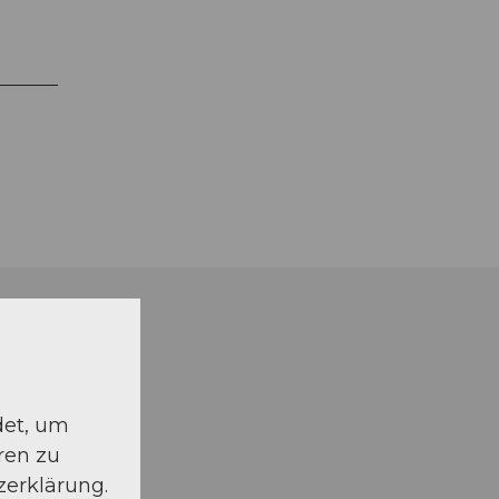
det, um
ren zu
zerklärung.