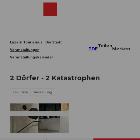
Z
u
Webcams
Merkzettel
Suche
Menü
Shop
m
I
n
h
a
Luzern Tourismus
Die Stadt
Teilen
l
PDF
Merken
Veranstaltungen
t
Veranstaltungskalender
2 Dörfer - 2 Katastrophen
Exkursion
Ausstellung
© Guidle.com