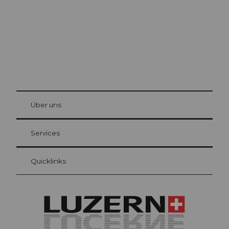
© Be
at Bre
chbü
hl
Über uns
Gästekarte Luzern
Ihre Vorteile als Übernachtungsgast
Services
Quicklinks