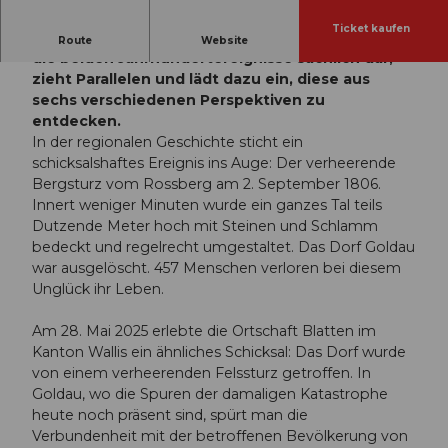
Ticket kaufen
Die Ausstellung «2 Dörfer – 2 Katastrophen» stellt
Route
Website
die beiden Jahrhundertereignisse sachlich dar,
zieht Parallelen und lädt dazu ein, diese aus
sechs verschiedenen Perspektiven zu
entdecken.
In der regionalen Geschichte sticht ein
schicksalshaftes Ereignis ins Auge: Der verheerende
Bergsturz vom Rossberg am 2. September 1806.
Innert weniger Minuten wurde ein ganzes Tal teils
Dutzende Meter hoch mit Steinen und Schlamm
bedeckt und regelrecht umgestaltet. Das Dorf Goldau
war ausgelöscht. 457 Menschen verloren bei diesem
Unglück ihr Leben.
Am 28. Mai 2025 erlebte die Ortschaft Blatten im
Kanton Wallis ein ähnliches Schicksal: Das Dorf wurde
von einem verheerenden Felssturz getroffen. In
Goldau, wo die Spuren der damaligen Katastrophe
heute noch präsent sind, spürt man die
Verbundenheit mit der betroffenen Bevölkerung von