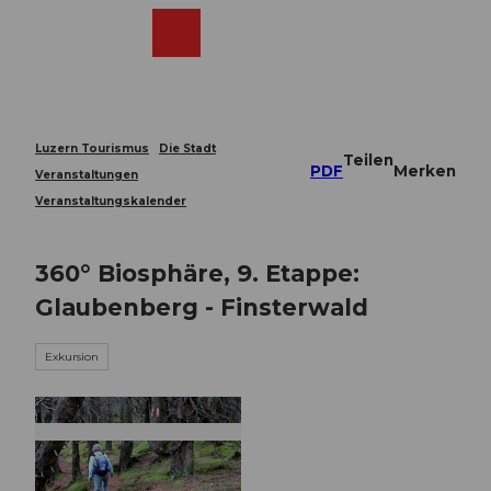
Z
u
Webcams
Merkzettel
Suche
Menü
Shop
m
I
n
h
a
Luzern Tourismus
Die Stadt
Teilen
l
PDF
Merken
Veranstaltungen
t
Veranstaltungskalender
360° Biosphäre, 9. Etappe:
Glaubenberg - Finsterwald
Exkursion