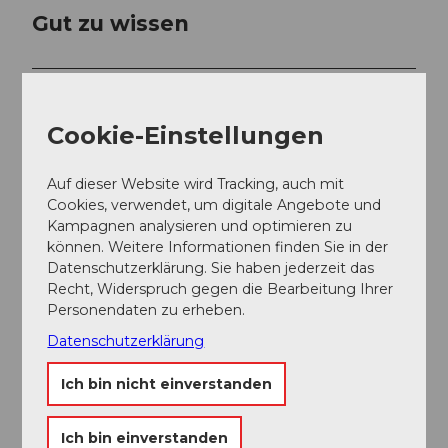
Gut zu wissen
Preisinformationen
kostenlos
Cookie-Einstellungen
Ansprechpartner:in
Auf dieser Website wird Tracking, auch mit
UNESCO Biosphäre Entlebuch -
Cookies, verwendet, um digitale Angebote und
Biosphärenzentrum
Kampagnen analysieren und optimieren zu
können. Weitere Informationen finden Sie in der
Datenschutzerklärung. Sie haben jederzeit das
Recht, Widerspruch gegen die Bearbeitung Ihrer
Personendaten zu erheben.
In der Nähe
Datenschutzerklärung
Auf der Karte anschauen
Ich bin nicht einverstanden
Veranstaltung
Ich bin einverstanden