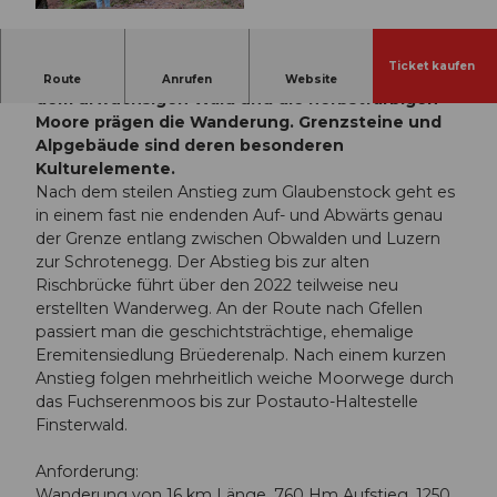
© Guidle.com, Picasa
Ticket kaufen
Der überaus lange und einsame Schlierengrat mit
Route
Anrufen
Website
dem urwüchsigen Wald und die herbstfarbigen
Moore prägen die Wanderung. Grenzsteine und
Alpgebäude sind deren besonderen
Kulturelemente.
Nach dem steilen Anstieg zum Glaubenstock geht es
in einem fast nie endenden Auf- und Abwärts genau
der Grenze entlang zwischen Obwalden und Luzern
zur Schrotenegg. Der Abstieg bis zur alten
Rischbrücke führt über den 2022 teilweise neu
erstellten Wanderweg. An der Route nach Gfellen
passiert man die geschichtsträchtige, ehemalige
Eremitensiedlung Brüederenalp. Nach einem kurzen
Anstieg folgen mehrheitlich weiche Moorwege durch
das Fuchserenmoos bis zur Postauto-Haltestelle
Finsterwald.
Anforderung:
Wanderung von 16 km Länge, 760 Hm Aufstieg, 1250