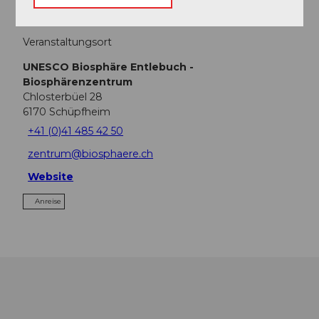
Veranstaltungsort
UNESCO Biosphäre Entlebuch -
Biosphärenzentrum
Chlosterbüel 28
6170
Schüpfheim
+41 (0)41 485 42 50
zentrum@biosphaere.ch
Website
Anreise