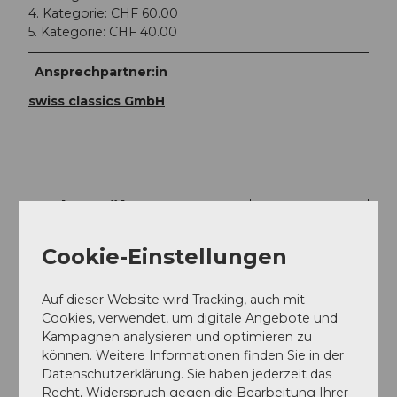
4. Kategorie: CHF 60.00
5. Kategorie: CHF 40.00
Ansprechpartner:in
swiss classics GmbH
In der Nähe
Auf der Karte anschauen
Cookie-Einstellungen
Veranstaltung
Auf dieser Website wird Tracking, auch mit
Cookies, verwendet, um digitale Angebote und
Essen und Trinken
Kampagnen analysieren und optimieren zu
können. Weitere Informationen finden Sie in der
Datenschutzerklärung. Sie haben jederzeit das
Recht, Widerspruch gegen die Bearbeitung Ihrer