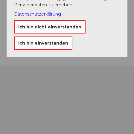
Veranstaltungsort
Personendaten zu erheben.
KKL Luzern
Datenschutzerklärung
Europaplatz
6005
Luzern
Ich bin nicht einverstanden
Website
Ich bin einverstanden
Anreise