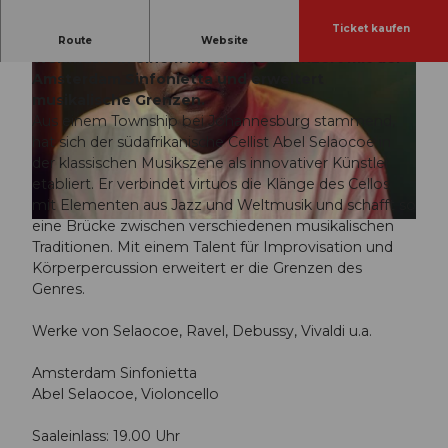
Ticket kaufen
Abel Selaocoe kombiniert Cello, Jazz und
Route
Website
Weltmusik in einem innovativen Konzert mit der
Amsterdam Sinfonietta und erweitert
musikalische Grenzen.
Aus einem Township bei Johannesburg stammend,
hat sich der südafrikanische Cellist Abel Selaocoe in
der klassischen Musikszene als innovativer Künstler
© Guidle.com
etabliert. Er verbindet virtuos die Klänge des Cellos
mit Elementen aus Jazz und Weltmusik und schafft so
eine Brücke zwischen verschiedenen musikalischen
© Guidle.com
Traditionen. Mit einem Talent für Improvisation und
Körperpercussion erweitert er die Grenzen des
Genres.
Werke von Selaocoe, Ravel, Debussy, Vivaldi u.a.
Amsterdam Sinfonietta
Abel Selaocoe, Violoncello
Saaleinlass: 19.00 Uhr