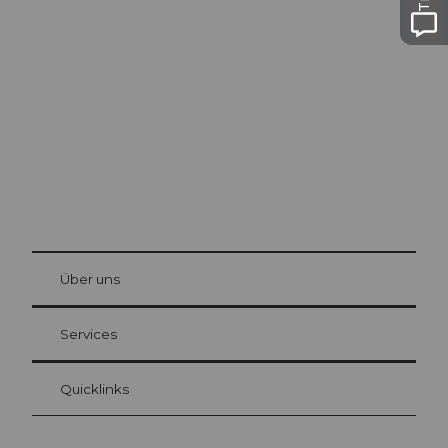
Ausflugstipps in
Luzern
Die Stadt. Der See. Die Berge.
© Be
at Bre
chbü
hl
Über uns
Gästekarte Luzern
Ihre Vorteile als Übernachtungsgast
Services
Quicklinks