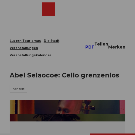
Z
u
Webcams
Merkzettel
Suche
Menü
Shop
m
I
n
h
a
Luzern Tourismus
Die Stadt
Teilen
l
PDF
Merken
Veranstaltungen
t
Veranstaltungskalender
Abel Selaocoe: Cello grenzenlos
Konzert