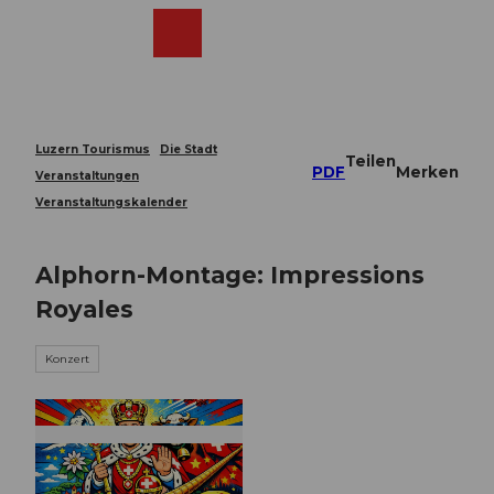
Z
u
Webcams
Merkzettel
Suche
Menü
Shop
m
I
n
h
a
Luzern Tourismus
Die Stadt
Teilen
l
PDF
Merken
Veranstaltungen
t
Veranstaltungskalender
Alphorn-Montage: Impressions
Royales
Konzert