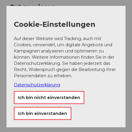
Gut zu wissen
Cookie-Einstellungen
Preisinformationen
Eintritt frei, Kollekte
Auf dieser Website wird Tracking, auch mit
Cookies, verwendet, um digitale Angebote und
Ansprechpartner:in
Kampagnen analysieren und optimieren zu
können. Weitere Informationen finden Sie in der
Verein Alphorn-Montage
Datenschutzerklärung. Sie haben jederzeit das
Recht, Widerspruch gegen die Bearbeitung Ihrer
Personendaten zu erheben.
Datenschutzerklärung
In der Nähe
Auf der Karte anschauen
Ich bin nicht einverstanden
Ich bin einverstanden
Veranstaltung