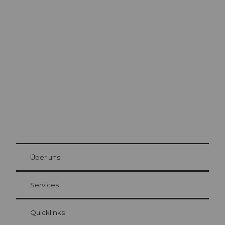
Ausflugstipps in
Luzern
Die Stadt. Der See. Die Berge.
© Be
at Bre
chbü
hl
Über uns
Gästekarte Luzern
Ihre Vorteile als Übernachtungsgast
Services
Quicklinks