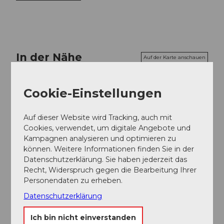
In der Nähe
Auf der Karte anschauen
Cookie-Einstellungen
Veranstaltung
Auf dieser Website wird Tracking, auch mit
Cookies, verwendet, um digitale Angebote und
Kampagnen analysieren und optimieren zu
Veranstaltungsort
können. Weitere Informationen finden Sie in der
Aussichtsplattform unterhalb Gurschenwald
Datenschutzerklärung. Sie haben jederzeit das
Unteralpstrasse
Recht, Widerspruch gegen die Bearbeitung Ihrer
6490
Andermatt
Personendaten zu erheben.
Anreise
Datenschutzerklärung
Ich bin nicht einverstanden