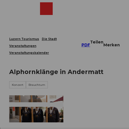
Z
u
Webcams
Merkzettel
Suche
Menü
Shop
m
I
n
h
a
Luzern Tourismus
Die Stadt
Teilen
l
PDF
Merken
Veranstaltungen
t
Veranstaltungskalender
Alphornklänge in Andermatt
Konzert
Brauchtum
© Guidle.com