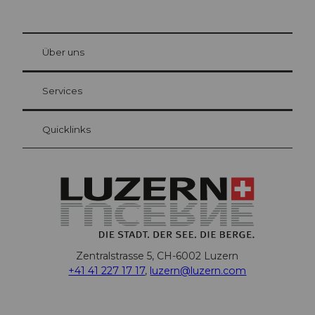
© Be
at Bre
chbü
hl
Über uns
Gästekarte Luzern
Ihre Vorteile als Übernachtungsgast
Services
Quicklinks
Zentralstrasse 5, CH-6002 Luzern
+41 41 227 17 17
,
luzern@luzern.com
F
X
Y
I
T
T
P
L
W
T