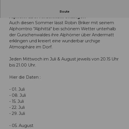
Auch diesen Sommer lässt Robin Briker sein
Route
Alphorn über Andermatt erklingen
Auch diesen Sommer lässt Robin Briker mit seinem
Alphorntrio "Alphittä" bei schönem Wetter unterhalb
der Gurschenwaldes ihre Alphörner über Andermatt
erklingen und kreiert eine wunderbar urchige
Atmosphäre im Dorf.
Jeden Mittwoch im Juli & August jeweils von 20.15 Uhr
bis 21.00 Uhr.
Hier die Daten :
- 01. Juli
- 08. Juli
- 15. Juli
- 22. Juli
- 29. Juli
- 05. August