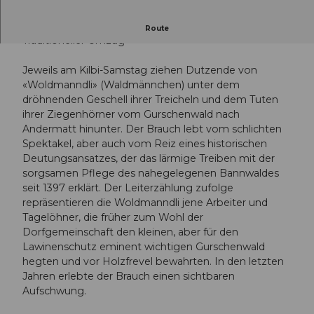
Traditioneller Woldmanndli Umzug
Route
Traditioneller Umzug
Jeweils am Kilbi-Samstag ziehen Dutzende von
«Woldmanndli» (Waldmännchen) unter dem
dröhnenden Geschell ihrer Treicheln und dem Tuten
ihrer Ziegenhörner vom Gurschenwald nach
Andermatt hinunter. Der Brauch lebt vom schlichten
Spektakel, aber auch vom Reiz eines historischen
Deutungsansatzes, der das lärmige Treiben mit der
sorgsamen Pflege des nahegelegenen Bannwaldes
seit 1397 erklärt. Der Leiterzählung zufolge
repräsentieren die Woldmanndli jene Arbeiter und
Tagelöhner, die früher zum Wohl der
Dorfgemeinschaft den kleinen, aber für den
Lawinenschutz eminent wichtigen Gurschenwald
hegten und vor Holzfrevel bewahrten. In den letzten
Jahren erlebte der Brauch einen sichtbaren
Aufschwung.