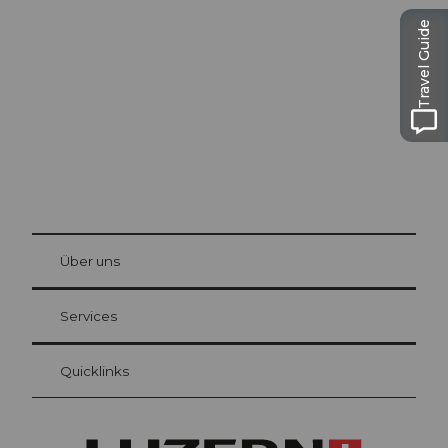
Luzern
Travel Guide
Die Stadt. Der See. Die Berge.
© Be
at Bre
chbü
hl
Über uns
Gästekarte Luzern
Ihre Vorteile als Übernachtungsgast
Services
Quicklinks