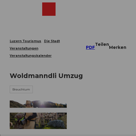
Z
u
Webcams
Merkzettel
Suche
Menü
Shop
m
I
n
h
a
Luzern Tourismus
Die Stadt
Teilen
l
PDF
Merken
Veranstaltungen
t
Veranstaltungskalender
Woldmanndli Umzug
Brauchtum
© Guidle.com