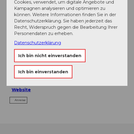
Cookies, verwendet, um digitale Angebote und
In der Nähe
Kampagnen analysieren und optimieren zu
Auf der Karte anschauen
können. Weitere Informationen finden Sie in der
Datenschutzerklärung. Sie haben jederzeit das
Recht, Widerspruch gegen die Bearbeitung Ihrer
Veranstaltung
Personendaten zu erheben.
Datenschutzerklärung
Ich bin nicht einverstanden
Veranstaltungsort
Waldhütte
Ich bin einverstanden
Falterhauweg
8966
Oberwil-Lieli
Website
Anreise