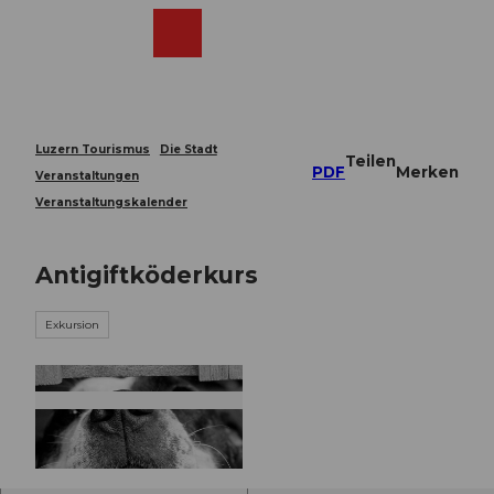
Z
u
Webcams
Merkzettel
Suche
Menü
Shop
m
I
n
h
a
Luzern Tourismus
Die Stadt
Teilen
l
PDF
Merken
Veranstaltungen
t
Veranstaltungskalender
Antigiftköderkurs
Exkursion
© Guidle.com