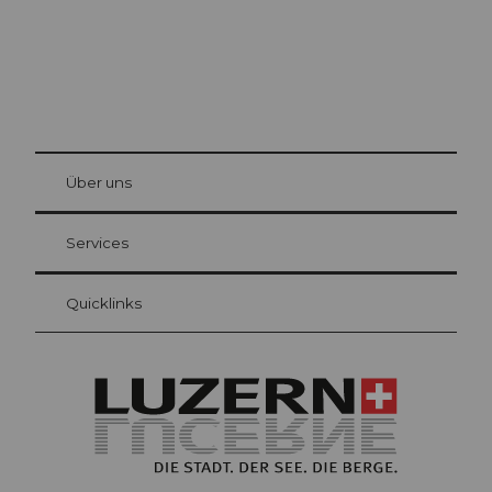
© Be
at Bre
chbü
hl
Über uns
Gästekarte Luzern
Ihre Vorteile als Übernachtungsgast
Services
Quicklinks