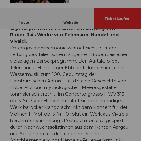
© Guidle.com
Ticket kaufen
Mit jungen Talenten aus der Region Spielt das
Route
Website
argovia philharmonic unter der Leitung von
Ruben Jais Werke von Telemann, Händel und
Vivaldi.
Das argovia philharmonic widmet sich unter der
Leitung des italienischen Dirigenten Ruben Jais einem
vielseitigen Barockprogramm. Den Auftakt bildet
Telemanns «Hamburger Ebb und Fluth»-Suite, eine
Wassermusik zum 100. Geburtstag der
Hamburgischen Admiralität, die eine Geschichte von
Ebbe, Flut und mythologischen Meeresgestalten
tonmalerisch erzählt. Im Concerto grosso HWV 313
op. 3 Nr. 2 von Händel entfaltet sich ein lebendiges
Werk barocker Klangpracht. Mit dem Konzert für vier
Violinen h-Moll op. 3 Nr. 10 folgt ein Werk aus Vivaldis
berühmter Sammlung «L’estro armonico», gespielt
durch Nachwuchssolistinnen aus dem Kanton Aargau
und Solistinnen aus den eigenen Reihen.
Abschliessend erklingt Händels «Feuerwerksmusik »,