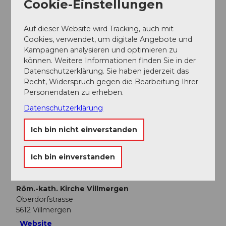
Cookie-Einstellungen
Ansprechpartner:in
argovia philharmonic
Auf dieser Website wird Tracking, auch mit
Cookies, verwendet, um digitale Angebote und
Kampagnen analysieren und optimieren zu
können. Weitere Informationen finden Sie in der
Datenschutzerklärung. Sie haben jederzeit das
Recht, Widerspruch gegen die Bearbeitung Ihrer
In der Nähe
Auf der Karte anschauen
Personendaten zu erheben.
Datenschutzerklärung
Veranstaltung
Ich bin nicht einverstanden
Ich bin einverstanden
Veranstaltungsort
Röm.-kath. Kirche Villmergen
Oberdorfstrasse
5612
Villmergen
Website