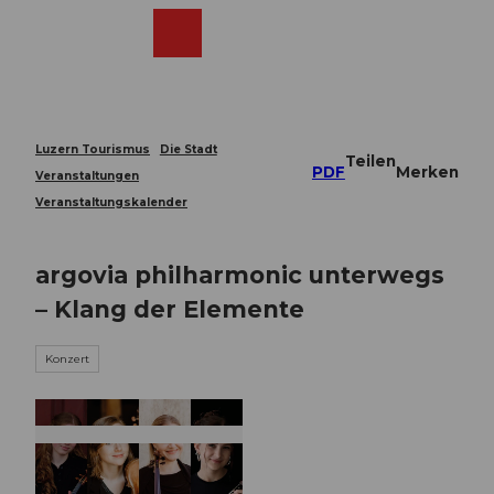
Z
u
Webcams
Merkzettel
Suche
Menü
Shop
m
I
n
h
a
Luzern Tourismus
Die Stadt
Teilen
l
PDF
Merken
Veranstaltungen
t
Veranstaltungskalender
argovia philharmonic unterwegs
– Klang der Elemente
Konzert