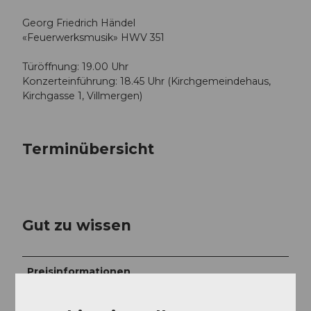
Georg Friedrich Händel
«Feuerwerksmusik» HWV 351
Türöffnung: 19.00 Uhr
Konzerteinführung: 18.45 Uhr (Kirchgemeindehaus,
Kirchgasse 1, Villmergen)
Terminübersicht
Gut zu wissen
Preisinformationen
CHF 64.00 | 45.00