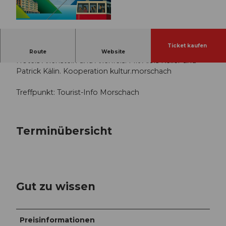
© Guidle.com
Ticket kaufen
Auf dem Hotelweg in Morschach: Die Belle Époque
Route
Website
Hotels Axenstein und Axenfels. Mit Alois Keller und
Patrick Kälin. Kooperation kultur.morschach
Treffpunkt: Tourist-Info Morschach
Terminübersicht
Gut zu wissen
Preisinformationen