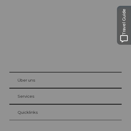
Ausflugstipps in
Luzern
Travel Guide
Die Stadt. Der See. Die Berge.
© Be
at Bre
chbü
hl
Über uns
Gästekarte Luzern
Ihre Vorteile als Übernachtungsgast
Services
Quicklinks