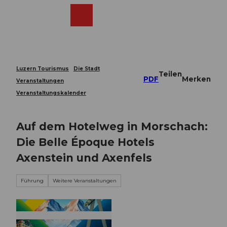
Z
u
Webcams
Merkzettel
Suche
Menü
Shop
m
I
n
h
a
Luzern Tourismus
Die Stadt
Teilen
l
PDF
Merken
Veranstaltungen
t
Veranstaltungskalender
Auf dem Hotelweg in Morschach:
Die Belle Époque Hotels
Axenstein und Axenfels
Führung
Weitere Veranstaltungen