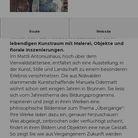
© Guidle.com
Manuela Odermatt und Isabella Lenzlinger
Route
Website
verwandeln das Mattli Antoniushaus in einen
lebendigen Kunstraum mit Malerei, Objekte und
florale Inszenierungen.
Im Mattli Antoniushaus, hoch über dem
Vierwaldstättersee, entfaltet sich eine Ausstellung, in
der Kunst, Stille und Landschaft zu einem besonderen
Erlebnis verschmelzen. Die aus Nidwalden
stammende Kunstschaffende Manuela Odermatt
wohnt schon seit einigen Jahren in Brunnen. Sie liess
sich vom Jahresthema des Bildungsprogramms
inspirieren und zeigt in ihren Werken eine
philosophische Bilderreise zum Thema „Übergänge“.
Ihre Werke laden dazu ein, genauer hinzuschauen:
Was abgelegt, zerbrochen oder verflüchtigt scheint,
findet in ihren Bildern und Objekten eine neue Gestalt.
So zeigt Sie wie aus Vergangenem Zukunft werden