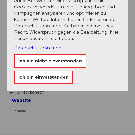
Auf dieser Website wird Tracking, auch mit
Cookies, verwendet, um digitale Angebote und
Kampagnen analysieren und optimieren zu
In der Nähe
können. Weitere Informationen finden Sie in der
Auf der Karte anschauen
Datenschutzerklärung. Sie haben jederzeit das
Recht, Widerspruch gegen die Bearbeitung Ihrer
Personendaten zu erheben.
Veranstaltung
Datenschutzerklärung
Ich bin nicht einverstanden
Veranstaltungsort
Ich bin einverstanden
Mattli Antoniushaus
Mattlistrasse
6443
Morschach
Website
Anreise