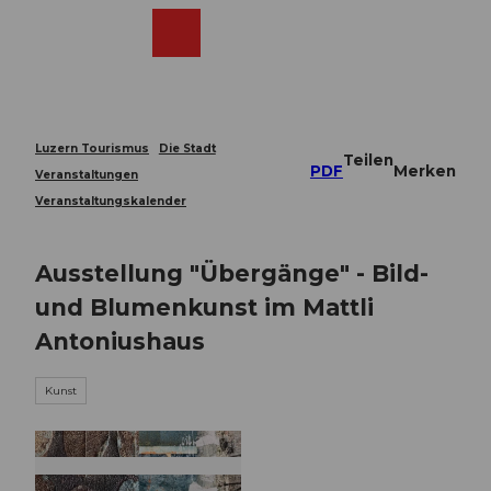
Z
u
Webcams
Merkzettel
Suche
Menü
Shop
m
I
n
h
a
Luzern Tourismus
Die Stadt
Teilen
l
PDF
Merken
Veranstaltungen
t
Veranstaltungskalender
Ausstellung "Übergänge" - Bild-
und Blumenkunst im Mattli
Antoniushaus
Kunst