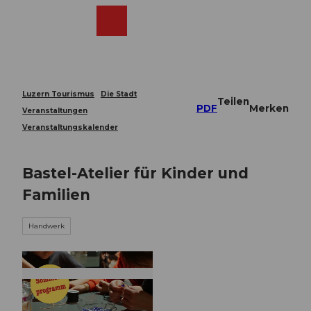
Z
u
Webcams
Merkzettel
Suche
Menü
Shop
m
I
n
h
a
Luzern Tourismus
Die Stadt
Teilen
l
PDF
Merken
Veranstaltungen
t
Veranstaltungskalender
Bastel-Atelier für Kinder und
Familien
Handwerk