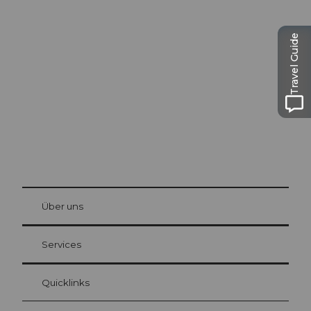
Ausflugstipps in
Luzern
Travel Guide
Die Stadt. Der See. Die Berge.
© Be
at Bre
chbü
hl
Über uns
Gästekarte Luzern
Ihre Vorteile als Übernachtungsgast
Services
Quicklinks