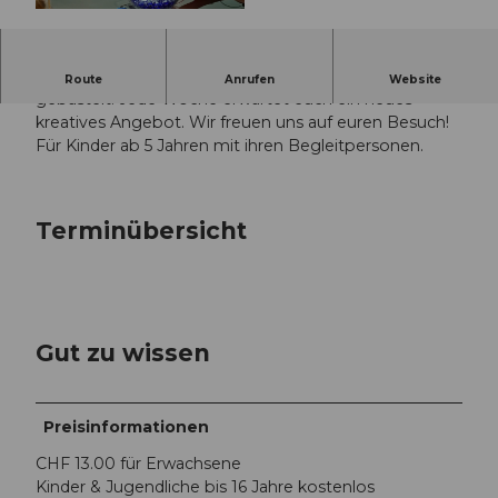
© Guidle.com
Im Obergeschoss wird in der Ferienzeit fleissig
Route
Anrufen
Website
gebastelt. Jede Woche erwartet euch ein neues
kreatives Angebot. Wir freuen uns auf euren Besuch!
Für Kinder ab 5 Jahren mit ihren Begleitpersonen.
Terminübersicht
Gut zu wissen
Preisinformationen
CHF 13.00 für Erwachsene
Kinder & Jugendliche bis 16 Jahre kostenlos