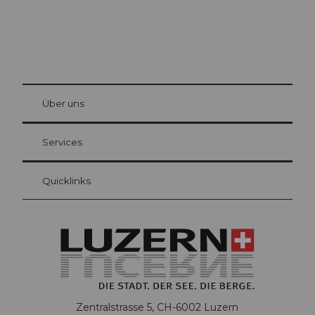
© Be
at Bre
chbü
hl
Über uns
Gästekarte Luzern
Ihre Vorteile als Übernachtungsgast
Services
Quicklinks
Zentralstrasse 5, CH-6002 Luzern