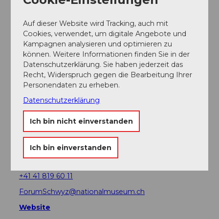
In der Nähe
Auf der Karte anschauen
Auf dieser Website wird Tracking, auch mit
Cookies, verwendet, um digitale Angebote und
Kampagnen analysieren und optimieren zu
können. Weitere Informationen finden Sie in der
Veranstaltung
Datenschutzerklärung. Sie haben jederzeit das
Recht, Widerspruch gegen die Bearbeitung Ihrer
Essen und Trinken
Personendaten zu erheben.
Datenschutzerklärung
Ich bin nicht einverstanden
Veranstaltungsort
Forum Schweizer Geschichte Schwyz
Ich bin einverstanden
Zeughausstrasse 5
6430
Schwyz
+41 41 819 60 11
ForumSchwyz@nationalmuseum.ch
Website