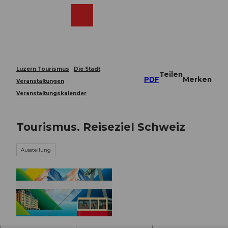
Z
u
Webcams
Merkzettel
Suche
Menü
Shop
m
I
n
h
a
Luzern Tourismus
Die Stadt
Teilen
l
PDF
Merken
Veranstaltungen
t
Veranstaltungskalender
Tourismus. Reiseziel Schweiz
Ausstellung
© Guidle.com