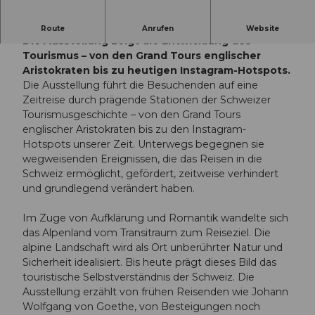
Wie wurde die Schweiz zum beliebten Reiseziel?
Route
Anrufen
Website
Die Ausstellung zeigt die Entwicklung des
Tourismus – von den Grand Tours englischer
Aristokraten bis zu heutigen Instagram-Hotspots.
Die Ausstellung führt die Besuchenden auf eine
Zeitreise durch prägende Stationen der Schweizer
Tourismusgeschichte – von den Grand Tours
englischer Aristokraten bis zu den Instagram-
Hotspots unserer Zeit. Unterwegs begegnen sie
wegweisenden Ereignissen, die das Reisen in die
Schweiz ermöglicht, gefördert, zeitweise verhindert
und grundlegend verändert haben.
Im Zuge von Aufklärung und Romantik wandelte sich
das Alpenland vom Transitraum zum Reiseziel. Die
alpine Landschaft wird als Ort unberührter Natur und
Sicherheit idealisiert. Bis heute prägt dieses Bild das
touristische Selbstverständnis der Schweiz. Die
Ausstellung erzählt von frühen Reisenden wie Johann
Wolfgang von Goethe, von Besteigungen noch