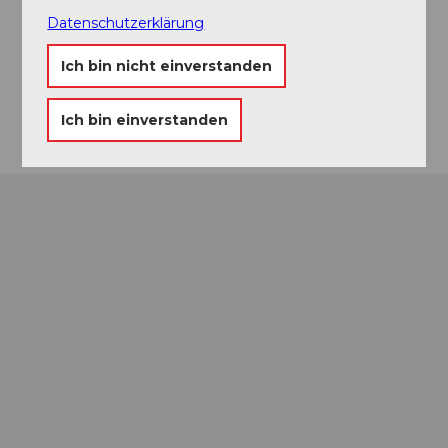
Haldenstrasse
Datenschutzerklärung
6006
Luzern
Website
Ich bin nicht einverstanden
Anreise
Ich bin einverstanden