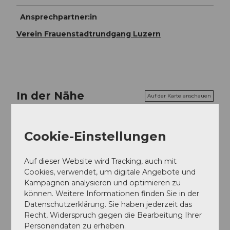
Ansprechpartner:in
Verein Frauenstadtrundgang Luzern
In der Nähe
Auf der Karte anschauen
Cookie-Einstellungen
Veranstaltung
Essen und Trinken
Auf dieser Website wird Tracking, auch mit
Cookies, verwendet, um digitale Angebote und
Kampagnen analysieren und optimieren zu
können. Weitere Informationen finden Sie in der
Datenschutzerklärung. Sie haben jederzeit das
Veranstaltungsort
Recht, Widerspruch gegen die Bearbeitung Ihrer
Musikpavillon am Nationalquai
Personendaten zu erheben.