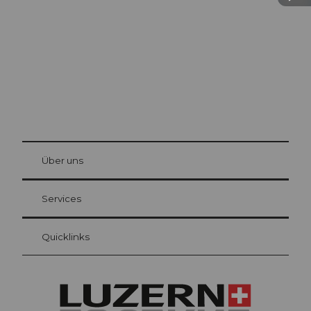
Die Stadt. Der See. Die Berge.
© Be
at Bre
chbü
hl
Über uns
Gästekarte Luzern
Ihre Vorteile als Übernachtungsgast
Services
Quicklinks