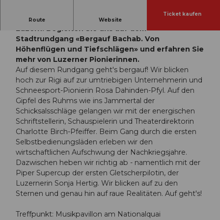
Ticket kaufen
Ein Rundgang des Vereins Frauenstadtrundgang
Route
Website
Luzern: Begleiten Sie uns auf dem
Stadtrundgang «Bergauf Bachab. Von
Höhenflügen und Tiefschlägen» und erfahren Sie
mehr von Luzerner Pionierinnen.
Auf diesem Rundgang geht's bergauf! Wir blicken
hoch zur Rigi auf zur umtriebigen Unternehmerin und
Schneesport-Pionierin Rosa Dahinden-Pfyl. Auf den
Gipfel des Ruhms wie ins Jammertal der
Schicksalsschläge gelangen wir mit der energischen
Schriftstellerin, Schauspielerin und Theaterdirektorin
Charlotte Birch-Pfeiffer. Beim Gang durch die ersten
Selbstbedienungsläden erleben wir den
wirtschaftlichen Aufschwung der Nachkriegsjahre.
Dazwischen heben wir richtig ab - namentlich mit der
Piper Supercup der ersten Gletscherpilotin, der
Luzernerin Sonja Hertig. Wir blicken auf zu den
Sternen und genau hin auf raue Realitäten. Auf geht's!
Treffpunkt: Musikpavillon am Nationalquai