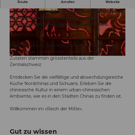
Route
Anrufen
Website
Freuen Sie sich auf chinesische Spezialitäten,
wie Sie sie noch nicht kennen! Authentizität und
Nachhaltigkeit sind nicht umsonst die
Kundenversprechen des Restaurants Jialu.
©
CC-BY-NC-ND
Gekocht wird im Jialu National nach Rezepten, die
bereits über Generationen überliefert wurden. Die
Zutaten stammen grösstenteils aus der
©
CC-BY-NC-ND
Zentralschweiz.
Entdecken Sie die vielfältige und abwechslungsreiche
Küche Nordchinas und Sichuans. Erleben Sie die
chinesische Kultur in einem urban-chinesischen
Ambiente, wie es in den Städten Chinas zu finden ist.
Willkommen im «Reich der Mitte».
Gut zu wissen