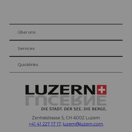
© Be
at Bre
chbü
hl
Über uns
Gästekarte Luzern
Ihre Vorteile als Übernachtungsgast
Services
Quicklinks
Zentralstrasse 5, CH-6002 Luzern
+41 41 227 17 17
,
luzern@luzern.com