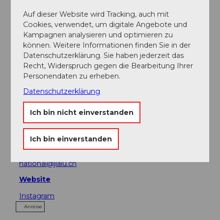
Veranstaltung
Auf dieser Website wird Tracking, auch mit
Cookies, verwendet, um digitale Angebote und
Sehenswertes
Kampagnen analysieren und optimieren zu
können. Weitere Informationen finden Sie in der
Touren
Datenschutzerklärung. Sie haben jederzeit das
Recht, Widerspruch gegen die Bearbeitung Ihrer
Personendaten zu erheben.
Datenschutzerklärung
Adresse
Ich bin nicht einverstanden
China Restaurant jialu National
Haldenstrasse 4
6006
Luzern
Ich bin einverstanden
+41 41 410 80 38
national@jialu.ch
Website
Instagram
Anreise