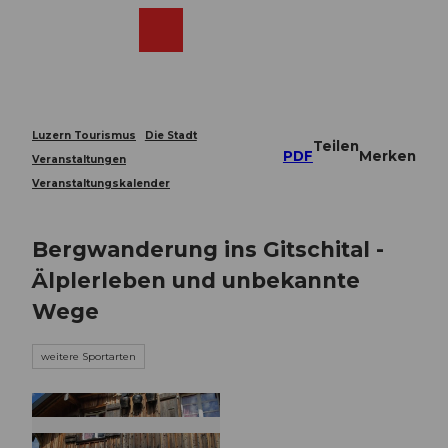
Z
u
Webcams
Merkzettel
Suche
Menü
Shop
m
I
n
h
a
Luzern Tourismus
Die Stadt
Teilen
l
PDF
Merken
Veranstaltungen
t
Veranstaltungskalender
Bergwanderung ins Gitschital -
Älplerleben und unbekannte
Wege
weitere Sportarten