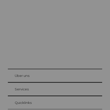
Ausflugstipps in
Luzern
Die Stadt. Der See. Die Berge.
© Be
at Bre
chbü
hl
Über uns
Gästekarte Luzern
Ihre Vorteile als Übernachtungsgast
Services
Quicklinks