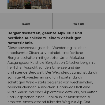
© Guidle.com
Diese abwechslungsreiche Wanderung ins
Route
Website
Gitschital verbindet eindrucksvolle
Berglandschaften, gelebte Alpkultur und
herrliche Ausblicke zu einem vielseitigen
Naturerlebnis.
Diese abwechslungsreiche Wanderung ins eher
unbekannte Gitschital verbindet eindrückliche
Berglandschaften mit gelebter Urner Alpkultur.
Ausgangspunkt ist die Bergstation Gitschenberg mit
herrlicher Aussicht auf den Urnersee und die
umliegende Bergwelt. Der Weg steigt zunächst durch
sonnige Alpweiden an und führt später durch
schattigen Wald – stets begleitet von wechselnden,
beeindruckenden Ausblicken. Unterwegs lädt eine
kurze Pause bei einer Älplerfamilie dazu ein, bei Kaffee
und Gesprächen einen Einblick in ihr Älplerleben zu
erhalten. Anschliessend führt der Weg zur Alp Grat