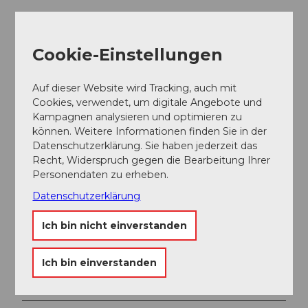
Gut zu wissen
Cookie-Einstellungen
Preisinformationen
Auf dieser Website wird Tracking, auch mit
Cookies, verwendet, um digitale Angebote und
Führung für Mitglieder kostenlos
Kampagnen analysieren und optimieren zu
Nichtmitglieder Unkostenbeitrag von CHF 10.-- (bar
können. Weitere Informationen finden Sie in der
vor Ort)
Datenschutzerklärung. Sie haben jederzeit das
eigene Verpflegungs- und Reisespesen
Recht, Widerspruch gegen die Bearbeitung Ihrer
Personendaten zu erheben.
Datenschutzerklärung
Ich bin nicht einverstanden
In der Nähe
Auf der Karte anschauen
Ich bin einverstanden
Veranstaltung