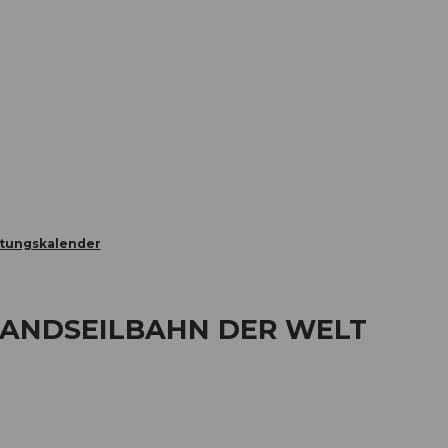
Informieren
Buchen
Business
W
ltungskalender
STANDSEILBAHN DER WELT