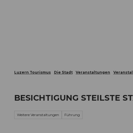
Z
ungen
Webcams
Gästekarte
u
m
Die Stadt
Die Erlebnisregion
I
n
h
a
l
t
Luzern Tourismus
Die Stadt
Veranstaltungen
Veransta
BESICHTIGUNG STEILSTE 
Weitere Veranstaltungen
Führung