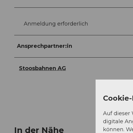
Anmeldung erforderlich
Ansprechpartner:in
Stoosbahnen AG
Cookie-
Auf dieser
digitale A
In der Nähe
können. We