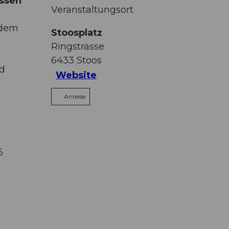
issen
Veranstaltungsort
 dem
Stoosplatz
Ringstrasse
6433
Stoos
nd
Website
Anreise
6