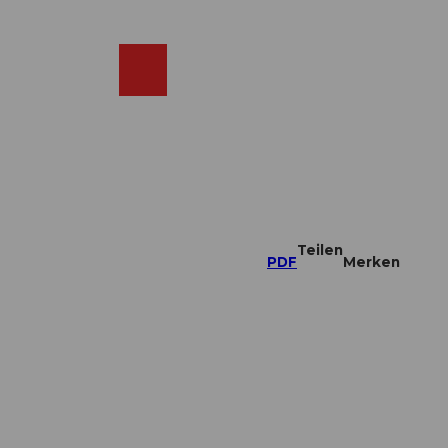
DE
ebcams
Merkzettel
Suche
Shop
Teilen
PDF
Merken