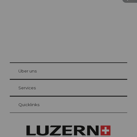
Die Stadt. Der See. Die Berge.
© Be
at Bre
chbü
hl
Über uns
Gästekarte Luzern
Ihre Vorteile als Übernachtungsgast
Services
Quicklinks