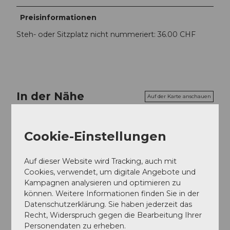
Preisinformationen
Steh- oder Sitzplatz nicht nummeriert: 36.00 CHF
In der Nähe
Auf der Karte anschauen
Cookie-Einstellungen
Veranstaltung
Auf dieser Website wird Tracking, auch mit
Essen und Trinken
Cookies, verwendet, um digitale Angebote und
Kampagnen analysieren und optimieren zu
können. Weitere Informationen finden Sie in der
Datenschutzerklärung. Sie haben jederzeit das
Veranstaltungsort
Recht, Widerspruch gegen die Bearbeitung Ihrer
Personendaten zu erheben.
Hirschen Pub