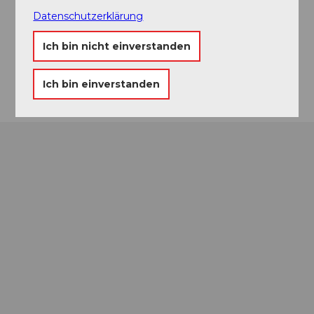
Hinterdorfstrasse
Datenschutzerklärung
6430
Schwyz
Website
Ich bin nicht einverstanden
Anreise
Ich bin einverstanden