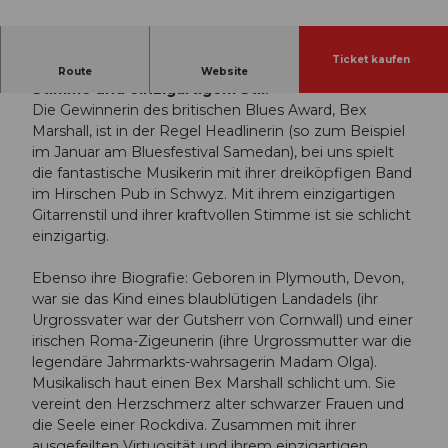
© Guidle.com
Ticket kaufen
Preisgekrönte Blues-Gitarristin mit kraftvoller
Route
Website
Stimme und einzigartigem Stil.
Die Gewinnerin des britischen Blues Award, Bex
Marshall, ist in der Regel Headlinerin (so zum Beispiel
im Januar am Bluesfestival Samedan), bei uns spielt
die fantastische Musikerin mit ihrer dreiköpfigen Band
im Hirschen Pub in Schwyz. Mit ihrem einzigartigen
Gitarrenstil und ihrer kraftvollen Stimme ist sie schlicht
einzigartig.
Ebenso ihre Biografie: Geboren in Plymouth, Devon,
war sie das Kind eines blaublütigen Landadels (ihr
Urgrossvater war der Gutsherr von Cornwall) und einer
irischen Roma-Zigeunerin (ihre Urgrossmutter war die
legendäre Jahrmarkts-wahrsagerin Madam Olga).
Musikalisch haut einen Bex Marshall schlicht um. Sie
vereint den Herzschmerz alter schwarzer Frauen und
die Seele einer Rockdiva. Zusammen mit ihrer
ausgefeilten Virtuosität und ihrem einzigartigen