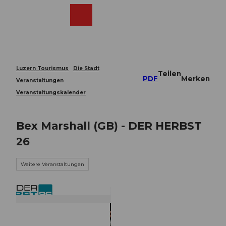
Z
u
Webcams
Merkzettel
Suche
Menü
Shop
m
I
n
h
a
Luzern Tourismus
Die Stadt
Teilen
l
PDF
Merken
Veranstaltungen
t
Veranstaltungskalender
Bex Marshall (GB) - DER HERBST
26
Weitere Veranstaltungen