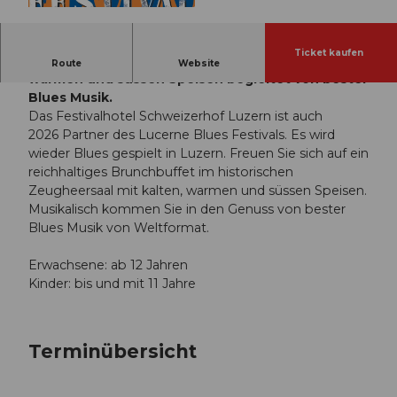
© Guidle.com
Ticket kaufen
Ein reichhaltiges Brunchbuffet mit kalten,
Route
Website
warmen und süssen Speisen begleitet von bester
Blues Musik.
Das Festivalhotel Schweizerhof Luzern ist auch
2026 Partner des Lucerne Blues Festivals. Es wird
wieder Blues gespielt in Luzern. Freuen Sie sich auf ein
reichhaltiges Brunchbuffet im historischen
Zeugheersaal mit kalten, warmen und süssen Speisen.
Musikalisch kommen Sie in den Genuss von bester
Blues Musik von Weltformat.
Erwachsene: ab 12 Jahren
Kinder: bis und mit 11 Jahre
Terminübersicht