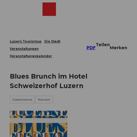
Z
u
Webcams
Merkzettel
Suche
Menü
Shop
m
I
n
h
a
Luzern Tourismus
Die Stadt
Teilen
l
PDF
Merken
Veranstaltungen
t
Veranstaltungskalender
Blues Brunch im Hotel
Schweizerhof Luzern
Gastronomie
Konzert