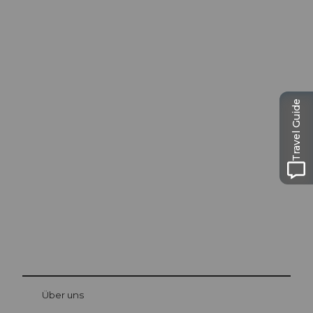
Travel Guide
Ausflugstipps in
Luzern
Die Stadt. Der See. Die Berge.
© Be
at Bre
chbü
hl
Über uns