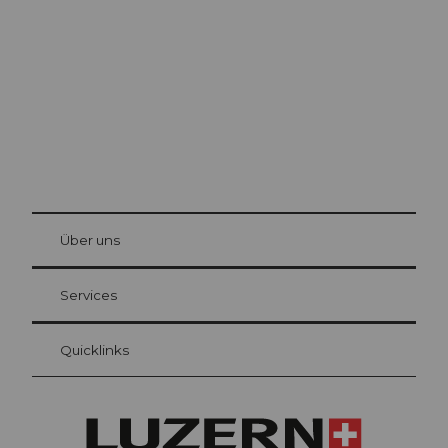
Die Stadt. Der See. Die Berge.
© Be
at Bre
chbü
hl
Über uns
Gästekarte Luzern
Ihre Vorteile als Übernachtungsgast
Services
Quicklinks