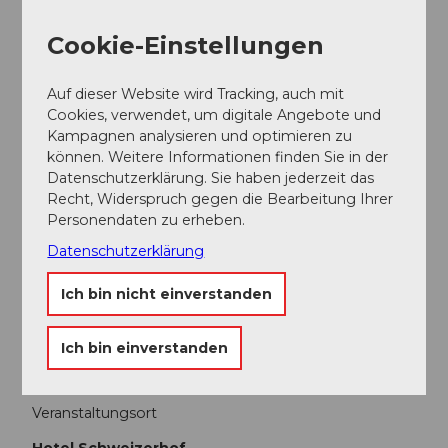
Cookie-Einstellungen
Ansprechpartner:in
Gesellschaft für Kammermusik
Auf dieser Website wird Tracking, auch mit
Cookies, verwendet, um digitale Angebote und
Kampagnen analysieren und optimieren zu
können. Weitere Informationen finden Sie in der
Datenschutzerklärung. Sie haben jederzeit das
In der Nähe
Auf der Karte anschauen
Recht, Widerspruch gegen die Bearbeitung Ihrer
Personendaten zu erheben.
Datenschutzerklärung
Veranstaltung
Ich bin nicht einverstanden
Essen und Trinken
Ich bin einverstanden
Veranstaltungsort