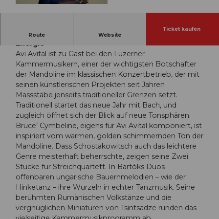
© Guidle.com
Ticket kaufen
Goldene Saiten: barocke Eleganz & folkloristische
Route
Website
Energie
Avi Avital ist zu Gast bei den Luzerner
Kammermusikern, einer der wichtigsten Botschafter
der Mandoline im klassischen Konzertbetrieb, der mit
seinen künstlerischen Projekten seit Jahren
Massstäbe jenseits traditioneller Grenzen setzt.
Traditionell startet das neue Jahr mit Bach, und
zugleich öffnet sich der Blick auf neue Tonsphären.
Bruce’ Cymbeline, eigens für Avi Avital komponiert, ist
inspiriert vom warmen, golden schimmernden Ton der
Mandoline. Dass Schostakowitsch auch das leichtere
Genre meisterhaft beherrschte, zeigen seine Zwei
Stücke für Streichquartett. In Bartóks Duos
offenbaren ungarische Bauernmelodien – wie der
Hinketanz – ihre Wurzeln in echter Tanzmusik. Seine
berühmten Rumänischen Volkstänze und die
vergnüglichen Miniaturen von Tsintsadze runden das
vielseitige Kammermusikprogramm ab.