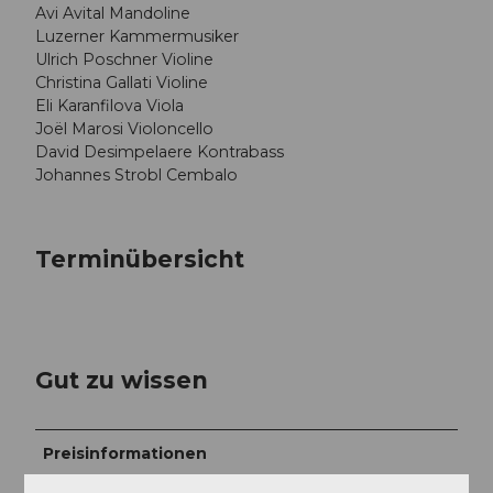
Avi Avital Mandoline
Luzerner Kammermusiker
Ulrich Poschner Violine
Christina Gallati Violine
Eli Karanfilova Viola
Joël Marosi Violoncello
David Desimpelaere Kontrabass
Johannes Strobl Cembalo
Terminübersicht
Gut zu wissen
Preisinformationen
CHF 45.00 / 40.00 / 15.00