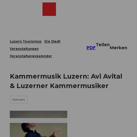
Z
u
Webcams
Merkzettel
Suche
Menü
Shop
m
I
n
h
a
Luzern Tourismus
Die Stadt
Teilen
l
PDF
Merken
Veranstaltungen
t
Veranstaltungskalender
Kammermusik Luzern: Avi Avital
& Luzerner Kammermusiker
Konzert