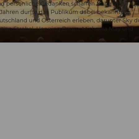
d persönliche Gedanken schaffen Nähe und
Jahren durfte das Publikum dabei bekannte
tschland und Österreich erleben, darunter Sky d
astian Ströbel, Henning Baum, Michaela May und