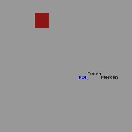
DE
ebcams
Merkzettel
Suche
Shop
Teilen
PDF
Merken