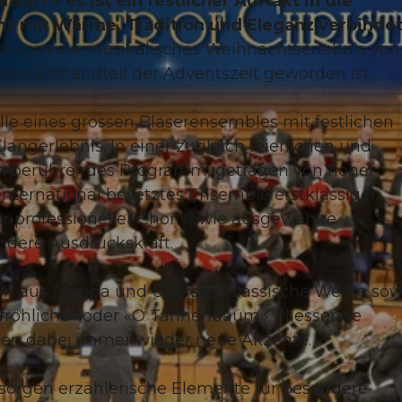
zert – es ist ein festlicher Auftakt in die
nz mit Wärme, Tradition und Eleganz verbindet
blikum ein musikalisches Weihnachtserlebnis von
sten Bestandteil der Adventszeit geworden ist.
ülle eines grossen Bläserensembles mit festlichen
gerlebnis. In einer zugleich feierlichen und
ein berührendes Programm, getragen von hoher
 international besetztes Ensemble erstklassiger
r professioneller Chor sowie ausgewählte
dere Ausdruckskraft.
n aus Europa und Übersee, klassische Werke sow
du fröhliche» oder «O Tannenbaum». Fliessende
zen dabei immer wieder neue Akzente.
orgen erzählerische Elemente für besondere