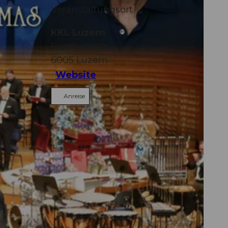
Veranstaltungsort
.
KKL Luzern
Europaplatz
6005
Luzern
Website
Anreise
ie