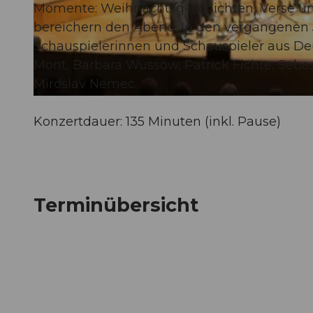
Momente: Weihnachtsgeschichten, Verse un
bereichern den Abend. In den vergangenen 
© Guidle.com
Schauspielerinnen und Schauspieler aus Deu
Mont, Barbara Wussow, Patrick Fichte, Seb
Miroslav Nemec.
© Guidle.com
Konzertdauer: 135 Minuten (inkl. Pause)
Terminübersicht