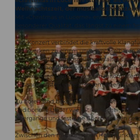
«Christmas in Lucerne» ist mehr als ein Kon
Weihnachtszeit, der musikalische Exzelle
Mit «Christmas in Lucerne» erwartet das Pu
besonderer Qualität, das längst zu einem fe
Das Konzert verbindet die kraftvolle Klangf
Chorwerken zu einem unverwechselbaren Klan
konzentrierten Atmosphäre entfaltet sich 
musikalischer Präzision und viel Gefühl. Ein
Musikerinnen und Musiker, ein renommierte
Gesangssolisten verleihen dem Abend beson
Zu hören sind bekannte Weihnachtsmelodie
traditionelle Lieder wie «Stille Nacht», «O 
Übergänge und festliche Chorpassagen set
Zwischen den musikalischen Höhepunkten s