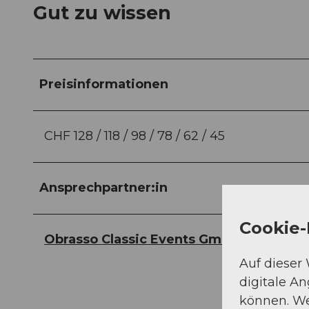
Gut zu wissen
Preisinformationen
CHF 128 / 118 / 98 / 78 / 62 / 45
Ansprechpartner:in
Cookie-
Obrasso Classic Events GmbH
Auf dieser
digitale A
können. We