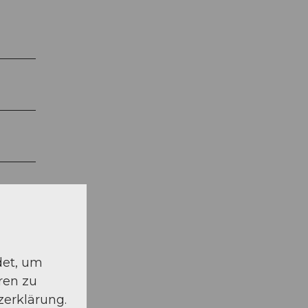
det, um
ren zu
zerklärung.