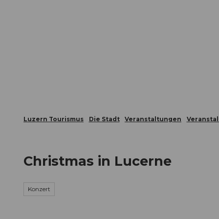
Z
ungen
Webcams
Gästekarte
u
m
Die Stadt
Die Erlebnisregion
I
n
h
a
l
t
Luzern Tourismus
Die Stadt
Veranstaltungen
Veransta
Christmas in Lucerne
Konzert