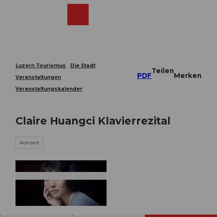
Z
u
Webcams
Merkzettel
Suche
Menü
Shop
m
I
n
h
a
Luzern Tourismus
Die Stadt
Teilen
l
PDF
Merken
Veranstaltungen
t
Veranstaltungskalender
Claire Huangci Klavierrezital
Konzert
© Guidle.com