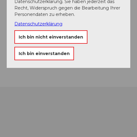
Datenschutzerklärung. Sie haben jederzeit das
Recht, Widerspruch gegen die Bearbeitung Ihrer
Personendaten zu erheben.
Veranstaltungsort
Datenschutzerklärung
Kloster Sursee
Ich bin nicht einverstanden
Geuenseestrasse
6210
Sursee
Website
Ich bin einverstanden
Anreise