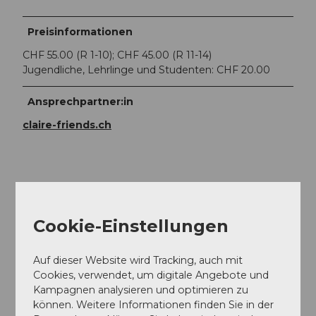
Preisinformationen
CHF 55.00 (R 1-10); CHF 45.00 (R 11-14)
Jugendliche, Lehrlinge und Studenten: CHF 20.00
Ansprechpartner:in
claire-friends.ch
In der Nähe
Auf der Karte anschauen
Cookie-Einstellungen
Auf dieser Website wird Tracking, auch mit
Veranstaltung
Cookies, verwendet, um digitale Angebote und
Kampagnen analysieren und optimieren zu
Essen und Trinken
können. Weitere Informationen finden Sie in der