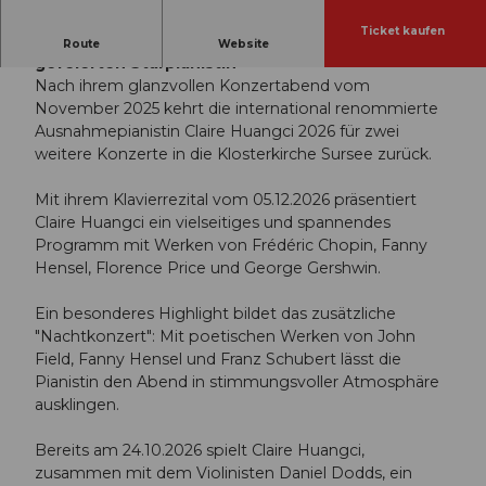
Ticket kaufen
Ein exklusiver Konzertabend mit der international
Route
Website
gefeierten Starpianistin
Nach ihrem glanzvollen Konzertabend vom
November 2025 kehrt die international renommierte
Ausnahmepianistin Claire Huangci 2026 für zwei
weitere Konzerte in die Klosterkirche Sursee zurück.
Mit ihrem Klavierrezital vom 05.12.2026 präsentiert
Claire Huangci ein vielseitiges und spannendes
Programm mit Werken von Frédéric Chopin, Fanny
Hensel, Florence Price und George Gershwin.
Ein besonderes Highlight bildet das zusätzliche
"Nachtkonzert": Mit poetischen Werken von John
Field, Fanny Hensel und Franz Schubert lässt die
Pianistin den Abend in stimmungsvoller Atmosphäre
ausklingen.
Bereits am 24.10.2026 spielt Claire Huangci,
zusammen mit dem Violinisten Daniel Dodds, ein