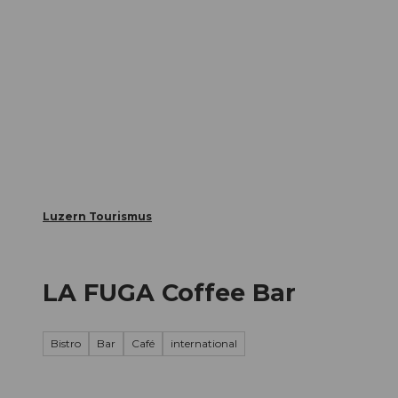
Z
ungen
Webcams
Gästekarte
u
m
Die Stadt
Die Erlebnisregion
I
n
h
a
l
t
Luzern Tourismus
LA FUGA Coffee Bar
Bistro
Bar
Café
international