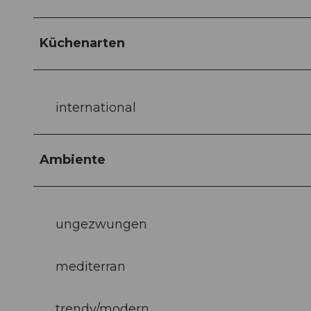
Küchenarten
international
Ambiente
ungezwungen
mediterran
trendy/modern