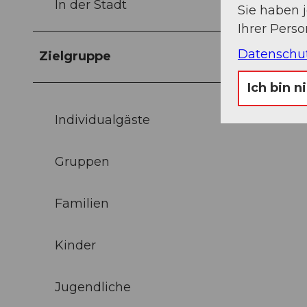
In der Stadt
Sie haben 
Ihrer Pers
Datenschu
Zielgruppe
Ich bin n
Individualgäste
Gruppen
Familien
Kinder
Jugendliche