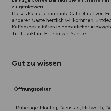
La Fuga Coffee Bar lädt Sie ein, mitten i
zu geniessen.
Dieses kleine, charmante Café öffnet von Fre
anderen Gäste herzlich willkommen. Entdeck
Kaffeespezialitäten in gemütlicher Atmosphä
Treffpunkt im Herzen von Sursee.
Gut zu wissen
Öffnungszeiten
Ruhetage: Montag, Dienstag, Mittwoch, D