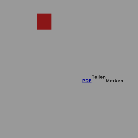
DE
ebcams
Merkzettel
Suche
Shop
Teilen
PDF
Merken