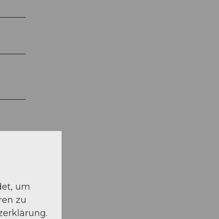
det, um
ren zu
zerklärung.