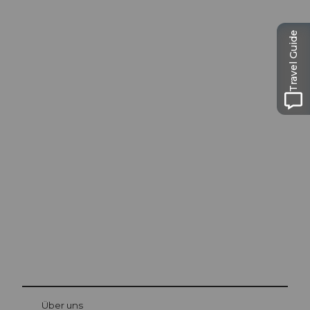
Travel Guide
Ausflugstipps in
Luzern
Die Stadt. Der See. Die Berge.
© Be
at Bre
chbü
hl
Über uns