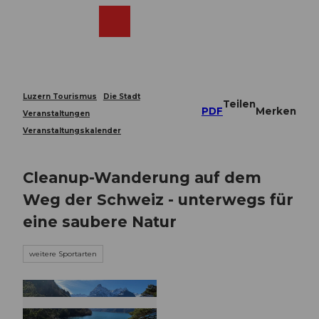
Z
u
Webcams
Merkzettel
Suche
Menü
Shop
m
I
n
h
a
Luzern Tourismus
Die Stadt
Teilen
l
PDF
Merken
Veranstaltungen
t
Veranstaltungskalender
Cleanup-Wanderung auf dem
Weg der Schweiz - unterwegs für
eine saubere Natur
weitere Sportarten