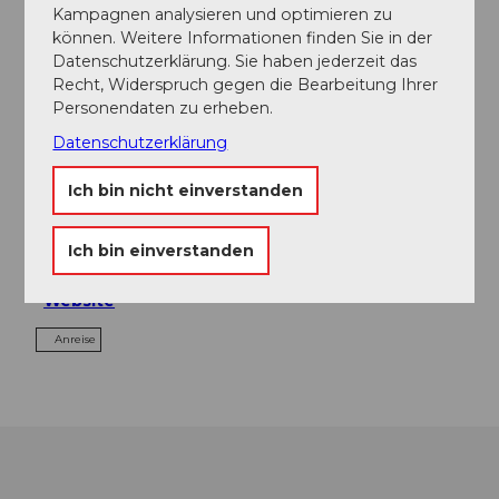
In der Nähe
Auf der Karte anschauen
Kampagnen analysieren und optimieren zu
können. Weitere Informationen finden Sie in der
Datenschutzerklärung. Sie haben jederzeit das
Veranstaltung
Recht, Widerspruch gegen die Bearbeitung Ihrer
Personendaten zu erheben.
Datenschutzerklärung
Veranstaltungsort
Ich bin nicht einverstanden
Seebeizli am Urnersee
Tellsplatte
Ich bin einverstanden
6452
Sisikon
Website
Anreise