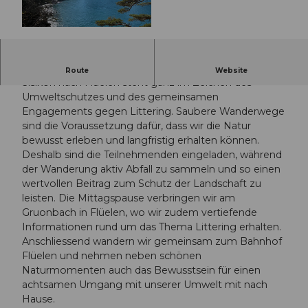
© Guidle.com
Unsere Wanderung auf dem Weg der Schweiz von
Route
Website
Sisikon nach Flüelen steht ganz im Zeichen des
Umweltschutzes und des gemeinsamen
Engagements gegen Littering. Saubere Wanderwege
sind die Voraussetzung dafür, dass wir die Natur
bewusst erleben und langfristig erhalten können.
Deshalb sind die Teilnehmenden eingeladen, während
der Wanderung aktiv Abfall zu sammeln und so einen
wertvollen Beitrag zum Schutz der Landschaft zu
leisten. Die Mittagspause verbringen wir am
Gruonbach in Flüelen, wo wir zudem vertiefende
Informationen rund um das Thema Littering erhalten.
Anschliessend wandern wir gemeinsam zum Bahnhof
Flüelen und nehmen neben schönen
Naturmomenten auch das Bewusstsein für einen
achtsamen Umgang mit unserer Umwelt mit nach
Hause.