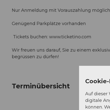
Nur Anmeldung mit Vorauszahlung möglic
Genügend Parkplätze vorhanden
️ Tickets buchen: www.ticketino.com
Wir freuen uns darauf, Sie zu einem exklu
begrüssen zu dürfen!
Cookie-
Terminübersicht
Auf dieser
digitale A
können. We