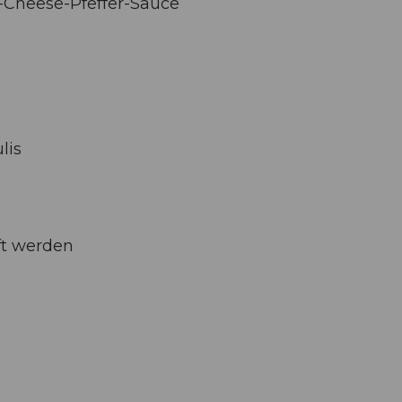
-Cheese-Pfeffer-Sauce
lis
ft werden