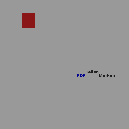
ebcams
Merkzettel
Suche
Shop
Teilen
PDF
Merken