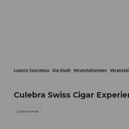
Z
ungen
Webcams
Gästekarte
u
m
Die Stadt
Die Erlebnisregion
I
n
h
a
l
t
Luzern Tourismus
Die Stadt
Veranstaltungen
Veransta
Culebra Swiss Cigar Experi
Gastronomie