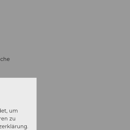
üche
det, um
ren zu
zerklärung.