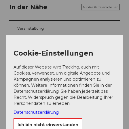
In der Nähe
Auf der Karte anschauen
Veranstaltung
Essen und Trinken
Cookie-Einstellungen
Auf dieser Website wird Tracking, auch mit
Veranstaltungsort
Cookies, verwendet, um digitale Angebote und
Kampagnen analysieren und optimieren zu
KKL Luzern
können. Weitere Informationen finden Sie in der
Europaplatz
Datenschutzerklärung. Sie haben jederzeit das
6003
Luzern
Recht, Widerspruch gegen die Bearbeitung Ihrer
Website
Personendaten zu erheben.
Anreise
Datenschutzerklärung
Ich bin nicht einverstanden