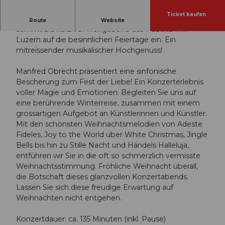
Ticket kaufen
So klingt Weihnachten! - Die grosse Weihnachtsgala
Route
Website
stimmt bis kurz vor Heiligabend das Publikum in
Luzern auf die besinnlichen Feiertage ein. Ein
mitreissender musikalischer Hochgenuss!
Manfred Obrecht präsentiert eine sinfonische
Bescherung zum Fest der Liebe! Ein Konzerterlebnis
voller Magie und Emotionen. Begleiten Sie uns auf
eine berührende Winterreise, zusammen mit einem
grossartigen Aufgebot an Künstlerinnen und Künstler.
Mit den schönsten Weihnachtsmelodien von Adeste
Fideles, Joy to the World über White Christmas, Jingle
Bells bis hin zu Stille Nacht und Händels Halleluja,
entführen wir Sie in die oft so schmerzlich vermisste
Weihnachtsstimmung. Fröhliche Weihnacht überall,
die Botschaft dieses glanzvollen Konzertabends.
Lassen Sie sich diese freudige Erwartung auf
Weihnachten nicht entgehen.
Konzertdauer: ca. 135 Minuten (inkl. Pause)