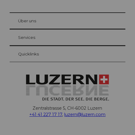
© Be
at Bre
chbü
hl
Über uns
Gästekarte Luzern
Ihre Vorteile als Übernachtungsgast
Services
Quicklinks
Zentralstrasse 5, CH-6002 Luzern
+41 41 227 17 17
,
luzern@luzern.com
F
X
Y
I
T
T
P
L
W
T