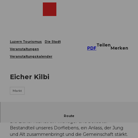
Z
u
Webcams
Merkzettel
Suche
Menü
Shop
m
I
n
h
a
Luzern Tourismus
Die Stadt
Teilen
l
PDF
Merken
Veranstaltungen
t
Veranstaltungskalender
Eicher Kilbi
Markt
Eicher Kilbi 2026
Route
Die Eicher Kilbi ist ein wichtiger und beliebter
Bestandteil unseres Dorflebens, ein Anlass, der Jung
und Alt zusammenbringt und die Gemeinschaft stärkt.