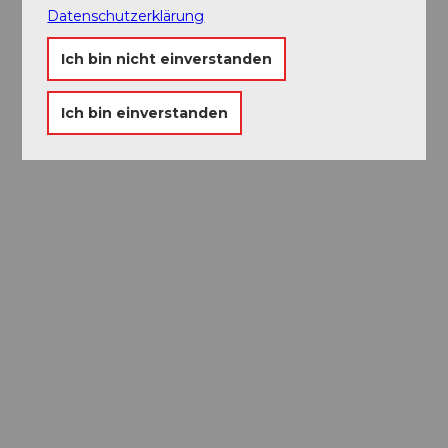
Datenschutzerklärung
Ich bin nicht einverstanden
Museums-
Ich bin einverstanden
Pass
Ein Pass, neun Museen
Ausflugstipps in
Luzern
Die Stadt. Der See. Die Berge.