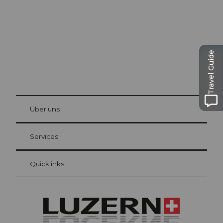
Travel Guide
© Be
at Bre
chbü
hl
Über uns
Gästekarte Luzern
Ihre Vorteile als Übernachtungsgast
Services
Quicklinks