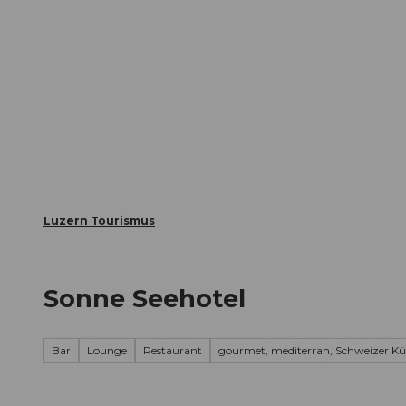
Z
ungen
Webcams
Gästekarte
u
m
Die Stadt
Die Erlebnisregion
I
n
h
a
l
t
Luzern Tourismus
Sonne Seehotel
Bar
Lounge
Restaurant
gourmet, mediterran, Schweizer Küc