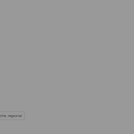
Informieren
Buchen
Business
W
he, regional