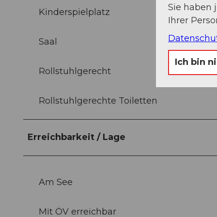
Sie haben 
Kinderspielplatz
Ihrer Pers
Datenschu
Saal
Ich bin n
Rollstuhlgerecht
Rollstuhlgerechte Toiletten
Erreichbarkeit / Lage
Am See
Mit ÖV erreichbar