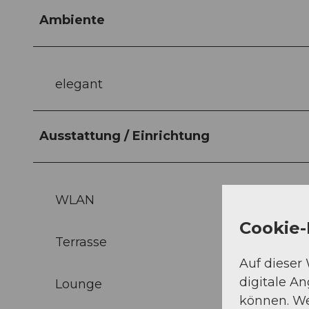
Ambiente
elegant
Ausstattung / Einrichtung
WLAN
Cookie-
Terrasse
Auf dieser
digitale A
Lounge
können. We