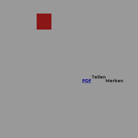
DE
ebcams
Merkzettel
Suche
Shop
Teilen
PDF
Merken