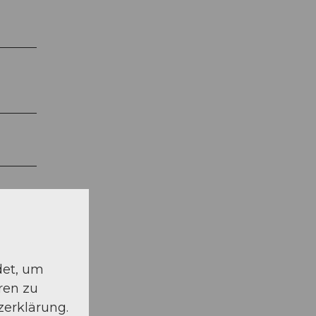
det, um
ren zu
zerklärung.