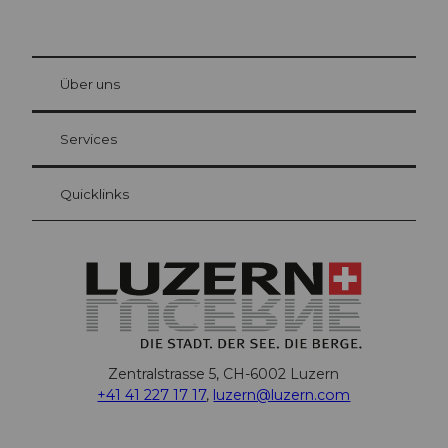
© Be
at Bre
chbü
hl
Über uns
Gästekarte Luzern
Ihre Vorteile als Übernachtungsgast
Services
Quicklinks
Zentralstrasse 5, CH-6002 Luzern
+41 41 227 17 17
,
luzern@luzern.com
F
X
Y
I
T
T
P
L
W
T