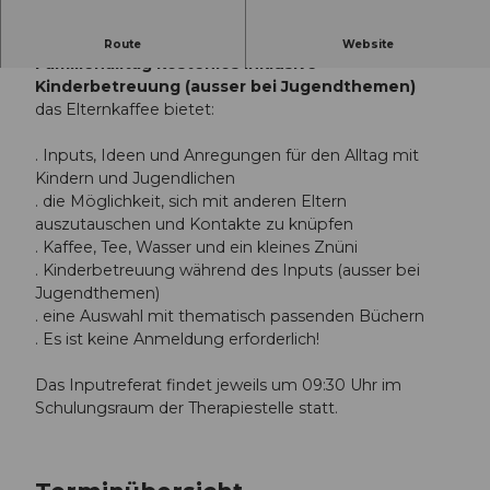
das Elternkaffee mit spannenden Inputs zum
Route
Website
Familienalltag kostenlos inklusive
Kinderbetreuung (ausser bei Jugendthemen)
das Elternkaffee bietet:
. Inputs, Ideen und Anregungen für den Alltag mit
Kindern und Jugendlichen
. die Möglichkeit, sich mit anderen Eltern
auszutauschen und Kontakte zu knüpfen
. Kaffee, Tee, Wasser und ein kleines Znüni
. Kinderbetreuung während des Inputs (ausser bei
Jugendthemen)
. eine Auswahl mit thematisch passenden Büchern
. Es ist keine Anmeldung erforderlich!
Das Inputreferat findet jeweils um 09:30 Uhr im
Schulungsraum der Therapiestelle statt.