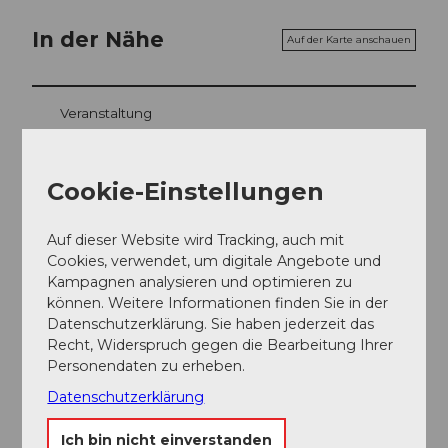
In der Nähe
Auf der Karte anschauen
Veranstaltung
Essen und Trinken
Cookie-Einstellungen
Auf dieser Website wird Tracking, auch mit
Veranstaltungsort
Cookies, verwendet, um digitale Angebote und
Kampagnen analysieren und optimieren zu
Papilio
können. Weitere Informationen finden Sie in der
Gotthardstrasse
Datenschutzerklärung. Sie haben jederzeit das
6460
Altdorf
Recht, Widerspruch gegen die Bearbeitung Ihrer
Website
Personendaten zu erheben.
Datenschutzerklärung
Anreise
Ich bin nicht einverstanden