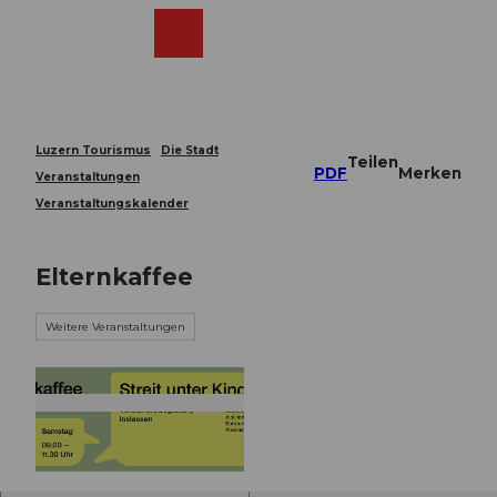
Z
u
Webcams
Merkzettel
Suche
Menü
Shop
m
I
n
h
a
Luzern Tourismus
Die Stadt
Teilen
l
PDF
Merken
Veranstaltungen
t
Veranstaltungskalender
Elternkaffee
Weitere Veranstaltungen
© Guidle.com