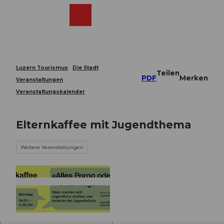
Z
u
Webcams
Merkzettel
Suche
Menü
Shop
m
I
n
h
a
Luzern Tourismus
Die Stadt
Teilen
l
PDF
Merken
Veranstaltungen
t
Veranstaltungskalender
Elternkaffee mit Jugendthema
Weitere Veranstaltungen
© Guidle.com