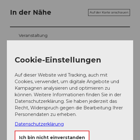
In der Nähe
Auf der Karte anschauen
Veranstaltung
Essen und Trinken
Cookie-Einstellungen
Auf dieser Website wird Tracking, auch mit
Veranstaltungsort
Cookies, verwendet, um digitale Angebote und
Kampagnen analysieren und optimieren zu
Papilio
können. Weitere Informationen finden Sie in der
Gotthardstrasse
Datenschutzerklärung. Sie haben jederzeit das
6460
Altdorf
Recht, Widerspruch gegen die Bearbeitung Ihrer
Website
Personendaten zu erheben.
Datenschutzerklärung
Anreise
Ich bin nicht einverstanden