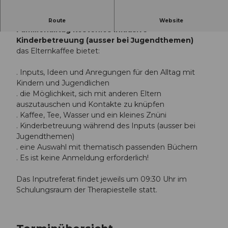
das Elternkaffee mit spannenden Inputs zum
Route
Website
Familienalltag kostenlos inklusive
Kinderbetreuung (ausser bei Jugendthemen)
das Elternkaffee bietet:
. Inputs, Ideen und Anregungen für den Alltag mit
Kindern und Jugendlichen
. die Möglichkeit, sich mit anderen Eltern
auszutauschen und Kontakte zu knüpfen
. Kaffee, Tee, Wasser und ein kleines Znüni
. Kinderbetreuung während des Inputs (ausser bei
Jugendthemen)
. eine Auswahl mit thematisch passenden Büchern
. Es ist keine Anmeldung erforderlich!
Das Inputreferat findet jeweils um 09:30 Uhr im
Schulungsraum der Therapiestelle statt.