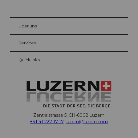
© Be
at Bre
chbü
hl
Über uns
Gästekarte Luzern
Ihre Vorteile als Übernachtungsgast
Services
Quicklinks
Zentralstrasse 5, CH-6002 Luzern
+41 41 227 17 17
,
luzern@luzern.com
F
X
Y
I
T
T
P
L
W
T