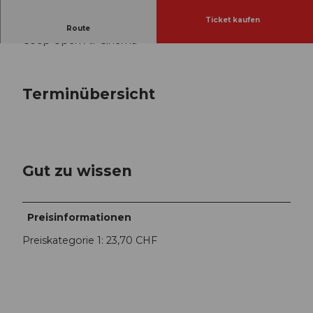
Ticket kaufen
Mitwirkende:
Route
Coop Open Air Cinema
Terminübersicht
Gut zu wissen
Preisinformationen
Preiskategorie 1: 23,70 CHF