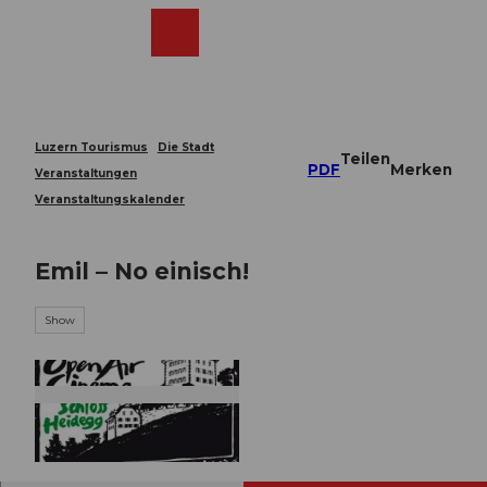
Z
u
Webcams
Merkzettel
Suche
Menü
Shop
m
I
n
h
a
Luzern Tourismus
Die Stadt
Teilen
l
PDF
Merken
Veranstaltungen
t
Veranstaltungskalender
Emil – No einisch!
Show
© Guidle.com