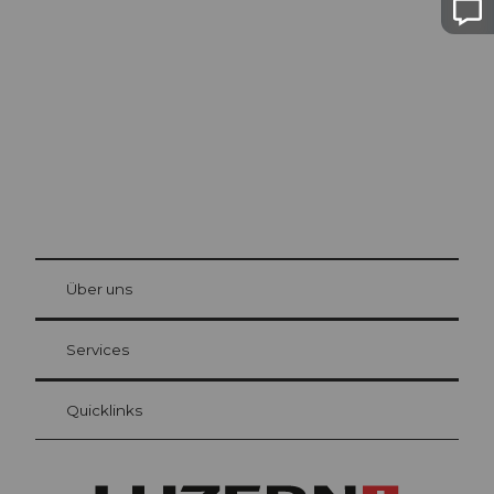
Luzern
Die Stadt. Der See. Die Berge.
© Be
at Bre
chbü
hl
Über uns
Gästekarte Luzern
Ihre Vorteile als Übernachtungsgast
Services
Quicklinks