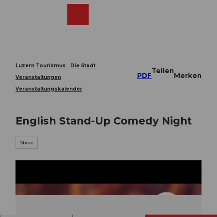
Z
u
Webcams
Merkzettel
Suche
Menü
Shop
m
I
n
h
a
Luzern Tourismus
Die Stadt
Teilen
l
PDF
Merken
Veranstaltungen
t
Veranstaltungskalender
English Stand-Up Comedy Night
Show