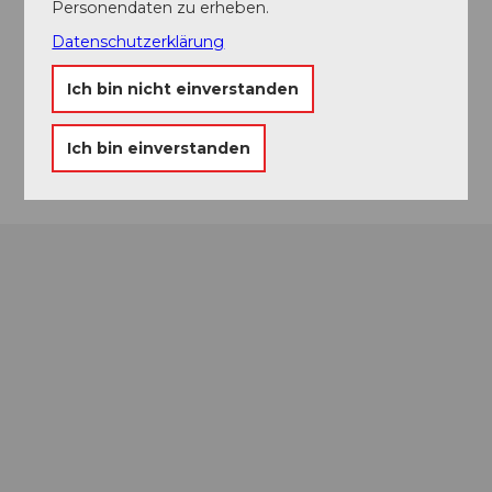
Personendaten zu erheben.
Swiss Casinos Pfäffikon
Datenschutzerklärung
Seedammstrasse
8808
Pfäffikon
Ich bin nicht einverstanden
Website
Anreise
Ich bin einverstanden