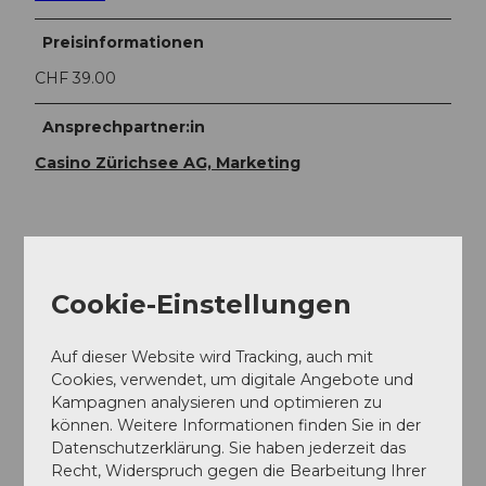
Preisinformationen
CHF 39.00
Ansprechpartner:in
Casino Zürichsee AG, Marketing
In der Nähe
Auf der Karte anschauen
Cookie-Einstellungen
Auf dieser Website wird Tracking, auch mit
Veranstaltung
Cookies, verwendet, um digitale Angebote und
Kampagnen analysieren und optimieren zu
können. Weitere Informationen finden Sie in der
Datenschutzerklärung. Sie haben jederzeit das
Recht, Widerspruch gegen die Bearbeitung Ihrer
Veranstaltungsort