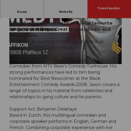
Ticket kaufen
Experience a night of English stand-up comedy at
Route
Website
Swiss Casino Pfäffikon. Featuring award-winning
comedian Jason Patterson and local favourite
Benjamin Delahaye. Great laughs, drinks, and
atmosphere.
Join us for an evening of live English stand-up
comedy at Swiss Casino Pfäffikon.
© Guidle.com
Headlining the night: Jason Patterson
Comedian from MTV Base’s Comedy Funhouse. His
© Guidle.com
strong performances have led to him being
nominated for Best Newcomer at the Black
Entertainment Comedy Awards 2008. Jason covers a
range of topics in his material from celebrities and
relationships to gang culture and his parents.
Support Act: Benjamin Delahaye
Based in Zurich, this multilingual comedian and
corporate speaker performs in English, German and
French. Combining corporate experience with live