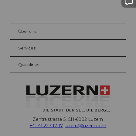
© Be
at Bre
chbü
hl
Über uns
Gästekarte Luzern
Ihre Vorteile als Übernachtungsgast
Services
Quicklinks
Zentralstrasse 5, CH-6002 Luzern
+41 41 227 17 17
,
luzern@luzern.com