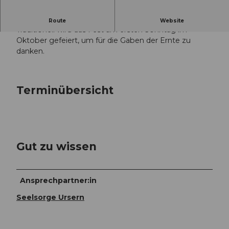
Eucharistiefeier
Route
Website
Traditionell wird das Fest am ersten Sonntag im
Oktober gefeiert, um für die Gaben der Ernte zu
danken.
Terminübersicht
Gut zu wissen
Ansprechpartner:in
Seelsorge Ursern