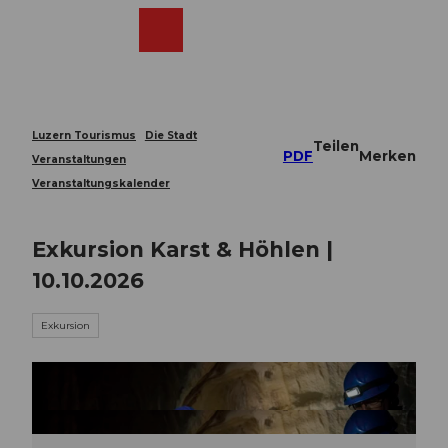
Z
u
Webcams
Merkzettel
Suche
Menü
Shop
m
I
n
h
a
Luzern Tourismus
Die Stadt
Teilen
l
PDF
Merken
Veranstaltungen
t
Veranstaltungskalender
Exkursion Karst & Höhlen |
10.10.2026
Exkursion