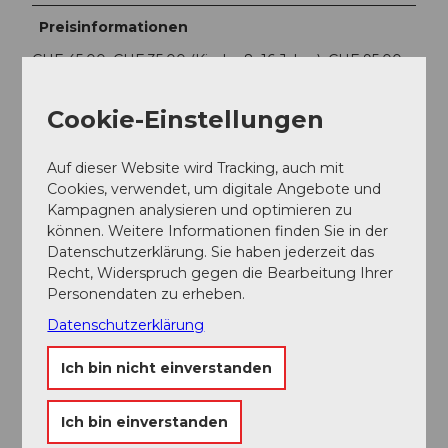
Preisinformationen
CHF 45.00, CHF 35.00 (Kinder 8–16 Jahre), CHF 95.00
(Familien)
Cookie-Einstellungen
Ansprechpartner:in
Sörenberg Flühli Tourismus
Auf dieser Website wird Tracking, auch mit
Cookies, verwendet, um digitale Angebote und
Kampagnen analysieren und optimieren zu
können. Weitere Informationen finden Sie in der
Datenschutzerklärung. Sie haben jederzeit das
Recht, Widerspruch gegen die Bearbeitung Ihrer
In der Nähe
Auf der Karte anschauen
Personendaten zu erheben.
Datenschutzerklärung
Veranstaltung
Ich bin nicht einverstanden
Essen und Trinken
Ich bin einverstanden