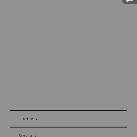
Ausflugstipps in
Luzern
Die Stadt. Der See. Die Berge.
© Be
at Bre
chbü
hl
Über uns
Gästekarte Luzern
Ihre Vorteile als Übernachtungsgast
Services