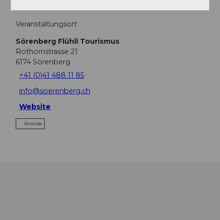
Veranstaltungsort
Sörenberg Flühli Tourismus
Rothornstrasse 21
6174
Sörenberg
+41 (0)41 488 11 85
info@soerenberg.ch
Website
Anreise