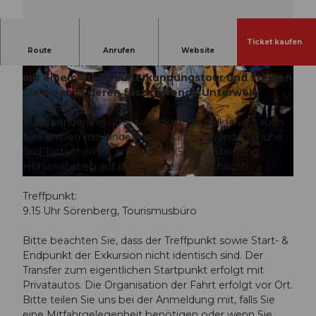
Ticket kaufen
Das strahlend weisse Karrenfeld der
Route
Anrufen
Website
Schrattenfluh sticht direkt ins Auge. Gehen Sie
mit einem Guide auf Erkundungstour und steigen
Sie hinab in deren faszinierende Unterwelt.
Anforderungen:
Rundwanderung über scharfkantige Kalkfelsen, auch
für Familien mit Kindern ab 8 Jahren. Wanderschuhe
o
und Trittsicherheit erforderlich (500 m Steigung,
f
Höhlenabstieg auf 8-Meter-Leiter in Schacht)
f
© Guidle.com
e
Treffpunkt:
r
9.15 Uhr Sörenberg, Tourismusbüro
_
i
Bitte beachten Sie, dass der Treffpunkt sowie Start- &
m
Endpunkt der Exkursion nicht identisch sind. Der
g
Transfer zum eigentlichen Startpunkt erfolgt mit
Privatautos. Die Organisation der Fahrt erfolgt vor Ort.
Bitte teilen Sie uns bei der Anmeldung mit, falls Sie
eine Mitfahrgelegenheit benötigen oder wenn Sie