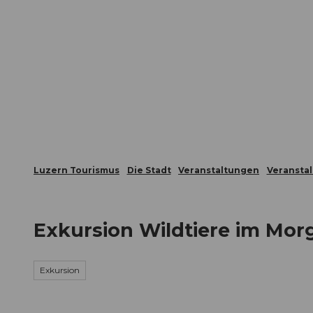
Z
ungen
Webcams
Gästekarte
u
m
Die Stadt
Die Erlebnisregion
I
n
h
a
l
t
Luzern Tourismus
Die Stadt
Veranstaltungen
Veransta
Exkursion Wildtiere im Mor
Exkursion