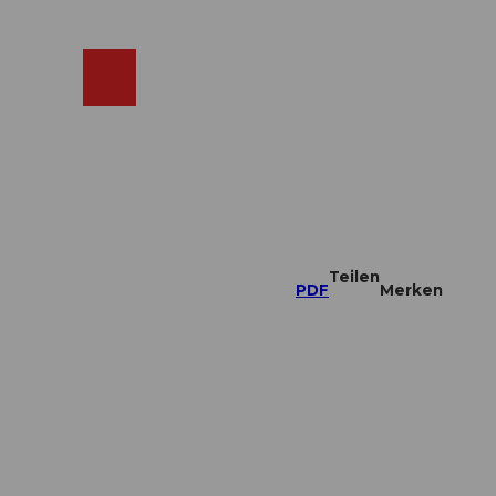
ebcams
Merkzettel
Suche
Shop
Teilen
PDF
Merken