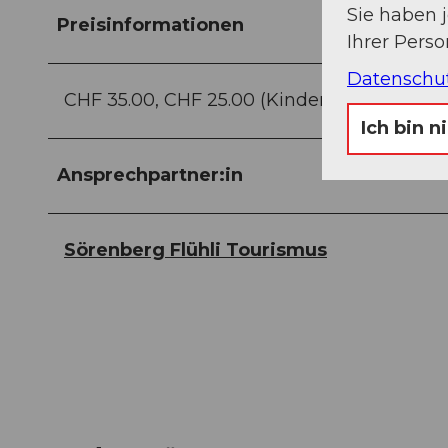
Sie haben 
Preisinformationen
Ihrer Pers
Datenschu
CHF 35.00, CHF 25.00 (Kinder 8–16 Jahre), 
Ich bin n
Ansprechpartner:in
Sörenberg Flühli Tourismus