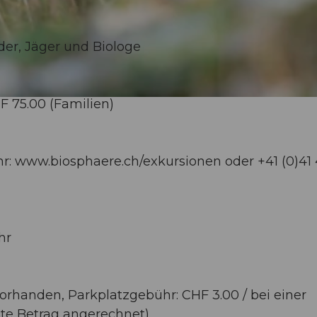
der, Jäger und Biologe
F 75.00 (Familien)
r: www.biosphaere.ch/exkursionen oder +41 (0)41 
hr
orhanden, Parkplatzgebühr: CHF 3.00 / bei einer
te Betrag angerechnet)