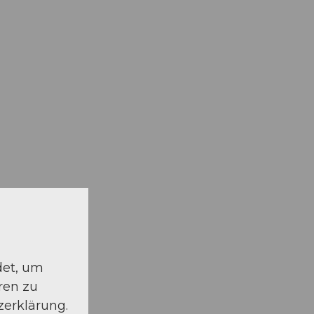
det, um
ren zu
zerklärung.