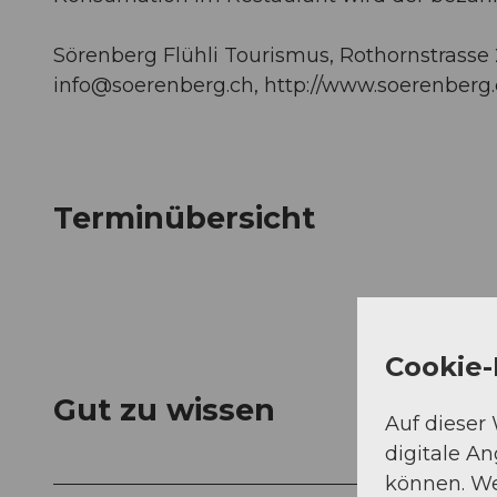
Sörenberg Flühli Tourismus, Rothornstrasse 21
info@soerenberg.ch
, http://www.soerenberg
Terminübersicht
Cookie-
Gut zu wissen
Auf dieser
digitale A
können. We