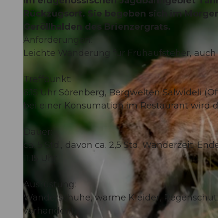
Im eidgenössischen Jagdbanngebiet Tann
Rückzugsort. Sie begeben sich im Morgen
Geröllhalden des Brienzergrats.
Anforderungen:
Leichte Wanderung für Frühaufsteher, auch 
Treffpunkt:
6.15 Uhr Sörenberg, Bergwelten Salwideli (Ö
bei einer Konsumation im Restaurant wird d
Dauer:
ca. 5 Std., davon ca. 2,5 Std. Wanderzeit. En
11.15 Uhr
Ausrüstung:
Wanderschuhe, warme Kleider, Regenschutz, 
vorhanden)