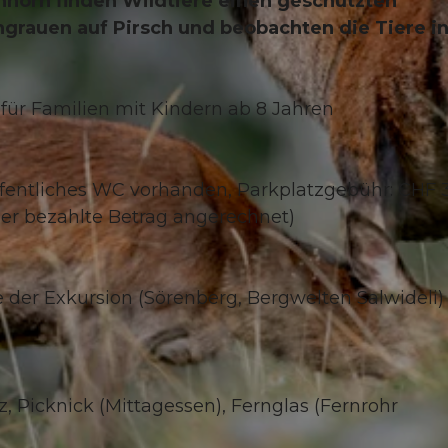
horn finden Wildtiere einen geschützten
grauen auf Pirsch und beobachten die Tiere i
für Familien mit Kindern ab 8 Jahren
ffentliches WC vorhanden, Parkplatzgebühr: CHF 3
er bezahlte Betrag angerechnet)
de der Exkursion (Sörenberg, Bergwelten Salwideli) 
Picknick (Mittagessen), Fernglas (Fernrohr