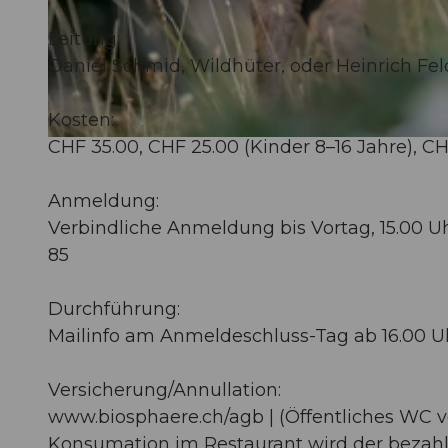
Leitung:
o
Daniel Schmid, Wildhüter, oder Heinrich Fel
f
f
Kosten:
e
CHF 35.00, CHF 25.00 (Kinder 8–16 Jahre), CH
© Guidle.com
r
_
Anmeldung:
i
Verbindliche Anmeldung bis Vortag, 15.00 Uh
m
85
g
Durchführung:
Mailinfo am Anmeldeschluss-Tag ab 16.00 U
Versicherung/Annullation:
www.biosphaere.ch/agb | (Öffentliches WC v
Konsumation im Restaurant wird der bezahl