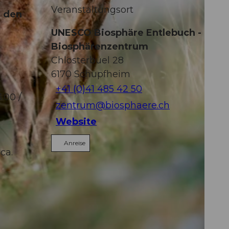
Veranstaltungsort
n den
UNESCO Biosphäre Entlebuch -
Biosphärenzentrum
Chlosterbüel 28
6170
Schüpfheim
+41 (0)41 485 42 50
.00 /
zentrum@biosphaere.ch
Website
Anreise
ca.