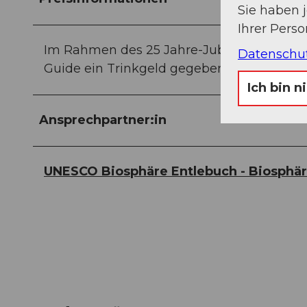
Sie haben 
Ihrer Pers
Im Rahmen des 25 Jahre-Jubiläums der Bio
Datenschu
Guide ein Trinkgeld gegeben werden.
Ich bin n
Ansprechpartner:in
UNESCO Biosphäre Entlebuch - Biosphä