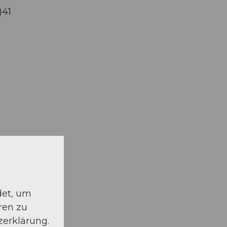
)41
det, um
ren zu
zerklärung.