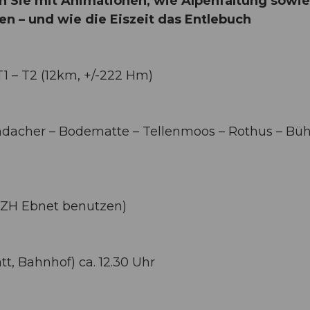
 Sie mit Animationen, wie Alpenfaltung sowie
n – und wie die Eiszeit das Entlebuch
 – T2 (12km, +/-222 Hm)
dacher – Bodematte – Tellenmoos – Rothus – Bü
MZH Ebnet benutzen)
t, Bahnhof) ca. 12.30 Uhr