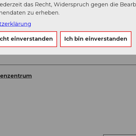
jederzeit das Recht, Widerspruch gegen die Bear
onendaten zu erheben.
sphäre ist diese Exkursion kostenlos. Gerne dar
tzerklärung
icht einverstanden
Ich bin einverstanden
renzentrum