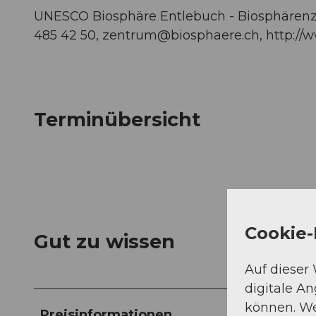
UNESCO Biosphäre Entlebuch - Biosphärenze
485 42 50,
zentrum@biosphaere.ch
, http:/
Terminübersicht
Cookie-
Gut zu wissen
Auf dieser
digitale A
können. We
Preisinformationen