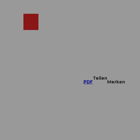
ebcams
Merkzettel
Suche
Shop
Teilen
PDF
Merken