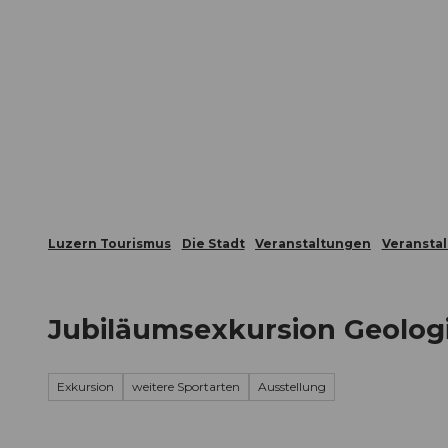
Z
ungen
Webcams
Gästekarte
u
m
Die Stadt
Die Erlebnisregion
I
n
h
a
l
t
Luzern Tourismus
Die Stadt
Veranstaltungen
Veransta
Jubiläumsexkursion Geolog
Exkursion
weitere Sportarten
Ausstellung