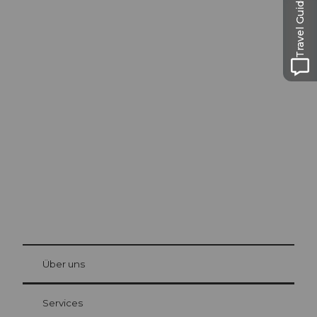
Travel Guide
Ausflugstipps in
Luzern
Die Stadt. Der See. Die Berge.
© Be
at Bre
chbü
hl
Über uns
Gästekarte Luzern
Ihre Vorteile als Übernachtungsgast
Services