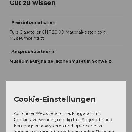
Gut zu wissen
Preisinformationen
Fürs Glasatelier CHF 20.00 Materialkosten exkl.
Museumseintritt.
Ansprechpartner:in
Museum Burghalde, Ikonenmuseum Schweiz
In der Nähe
Auf der Karte anschauen
Cookie-Einstellungen
Auf dieser Website wird Tracking, auch mit
Veranstaltung
Cookies, verwendet, um digitale Angebote und
Kampagnen analysieren und optimieren zu
können. Weitere Informationen finden Sie in der