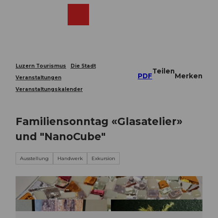
Z
u
Webcams
Merkzettel
Suche
Menü
Shop
m
I
n
h
a
Luzern Tourismus
Die Stadt
Teilen
l
PDF
Merken
Veranstaltungen
t
Veranstaltungskalender
Familiensonntag «Glasatelier»
und "NanoCube"
Ausstellung
Handwerk
Exkursion