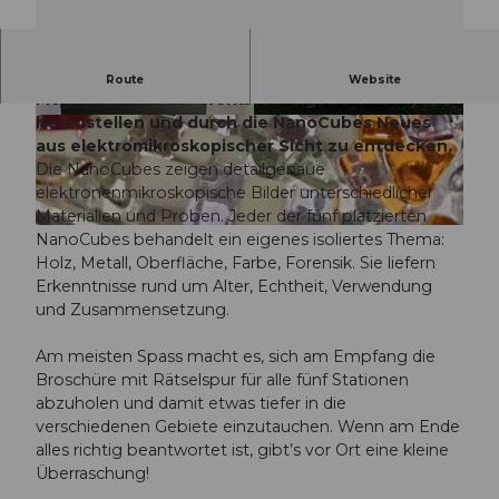
An diesem Familiensonntag haben Familien die
Route
Website
Möglichkeit, in der Werkstatt eigene Glasobjekte
herzustellen und durch die NanoCubes Neues
© Guidle.com
© Guidle.com
aus elektromikroskopischer Sicht zu entdecken.
Die NanoCubes zeigen detailgenaue
elektronenmikroskopische Bilder unterschiedlicher
Materialien und Proben. Jeder der fünf platzierten
© Guidle.com
NanoCubes behandelt ein eigenes isoliertes Thema:
Holz, Metall, Oberfläche, Farbe, Forensik. Sie liefern
Erkenntnisse rund um Alter, Echtheit, Verwendung
und Zusammensetzung.
Am meisten Spass macht es, sich am Empfang die
Broschüre mit Rätselspur für alle fünf Stationen
abzuholen und damit etwas tiefer in die
verschiedenen Gebiete einzutauchen. Wenn am Ende
alles richtig beantwortet ist, gibt’s vor Ort eine kleine
Überraschung!