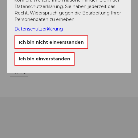
Essen und Trinken
Datenschutzerklärung. Sie haben jederzeit das
Recht, Widerspruch gegen die Bearbeitung Ihrer
Personendaten zu erheben.
Datenschutzerklärung
Veranstaltungsort
Museum Burghalde
Ich bin nicht einverstanden
Schlossgasse
5600
Lenzburg
Ich bin einverstanden
Website
Anreise