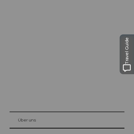
Travel Guide
Ausflugstipps in
Luzern
Die Stadt. Der See. Die Berge.
© Be
at Bre
chbü
hl
Über uns
Gästekarte Luzern