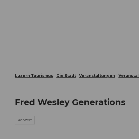
Z
ungen
Webcams
Gästekarte
u
m
Die Stadt
Die Erlebnisregion
I
n
h
a
l
t
Luzern Tourismus
Die Stadt
Veranstaltungen
Veransta
Fred Wesley Generations
Konzert