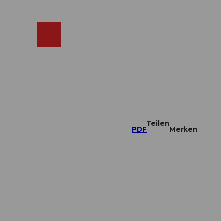
ebcams
Merkzettel
Suche
Shop
Teilen
PDF
Merken