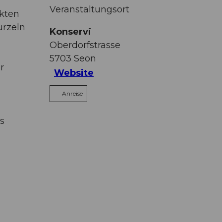
Veranstaltungsort
ekten
urzeln
Konservi
Oberdorfstrasse
5703
Seon
r
Website
Anreise
s