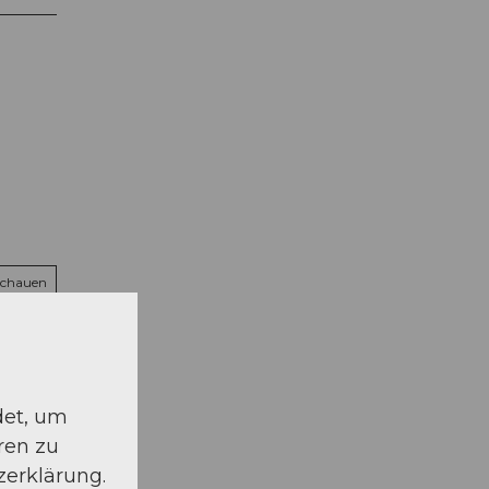
schauen
det, um
ren zu
zerklärung.