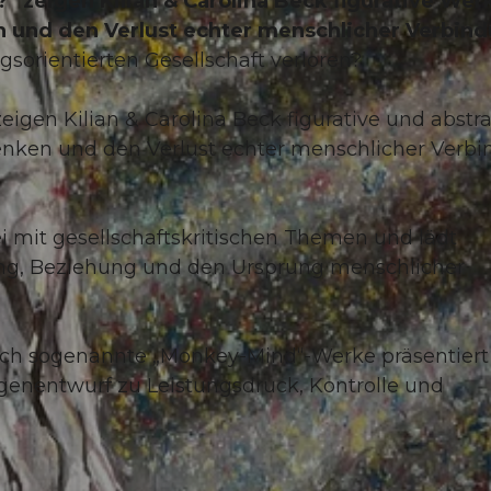
“ zeigen Kilian & Carolina Beck figurative Wer
n und den Verlust echter menschlicher Verbind
ngsorientierten Gesellschaft verloren?
eigen Kilian & Carolina Beck figurative und abstr
enken und den Verlust echter menschlicher Verb
i mit gesellschaftskritischen Themen und lädt
ng, Beziehung und den Ursprung menschlicher
ch sogenannte „Monkey-Mind“-Werke präsentier
egenentwurf zu Leistungsdruck, Kontrolle und