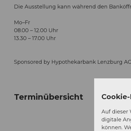
Die Ausstellung kann während den Banköffn
Mo–Fr
08.00 – 12.00 Uhr
13.30 – 17.00 Uhr
Sponsored by Hypothekarbank Lenzburg AG an
Terminübersicht
Cookie-
Auf dieser
digitale A
können. We