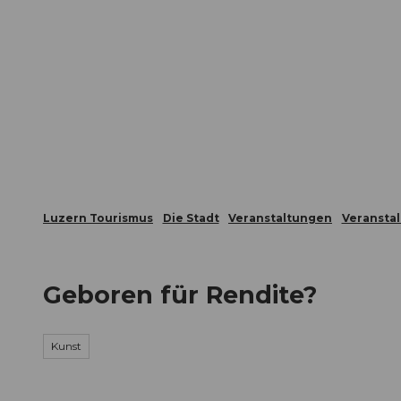
Z
ungen
Webcams
Gästekarte
u
m
Die Stadt
Die Erlebnisregion
I
n
h
a
l
t
Luzern Tourismus
Die Stadt
Veranstaltungen
Veransta
Geboren für Rendite?
Kunst