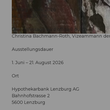
Freitag, 5. Juni 2026
© Guidle.com
14.30 – 16.30 Uhr
Die Vernissage wird offiziell durch
Christina Bachmann-Roth, Vizeammann der 
© Guidle.com
Ausstellungsdauer
1. Juni – 21. August 2026
Ort
Hypothekarbank Lenzburg AG
Bahnhofstrasse 2
5600 Lenzburg