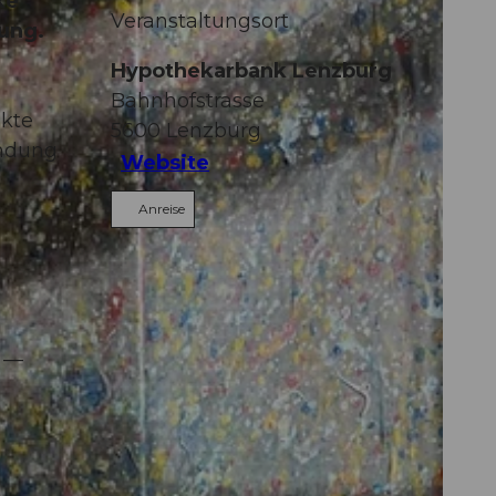
ke
Veranstaltungsort
ung.
Hypothekarbank Lenzburg
Bahnhofstrasse
akte
5600
Lenzburg
indung
Website
Anreise
t —