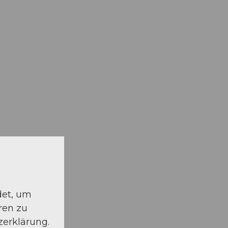
det, um
ren zu
zerklärung.