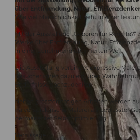
Mit der Ausstellung „Geboren für Rendite?
über Entfremdung, Natur, Effizienzdenke
Wie viel Menschlichkeit geht in einer leistu
Mit der Ausstellung „Geboren für Rendite?“ z
Werke über Entfremdung, Natur, Effizienzd
in einer zunehmend optimierten Welt.
Die Ausstellung verbindet expressive Malere
Besucher:innen dazu ein, über Wahrnehmu
Bedürfnisse nachzudenken.
Neben grossformatigen Arbeiten werden au
naive, spielerische Malerei als bewusster G
permanenter Selbstoptimierung.
Vernissage