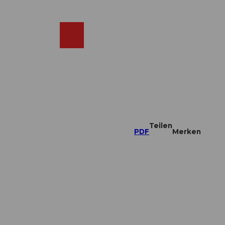
DE
ebcams
Merkzettel
Suche
Shop
Teilen
PDF
Merken