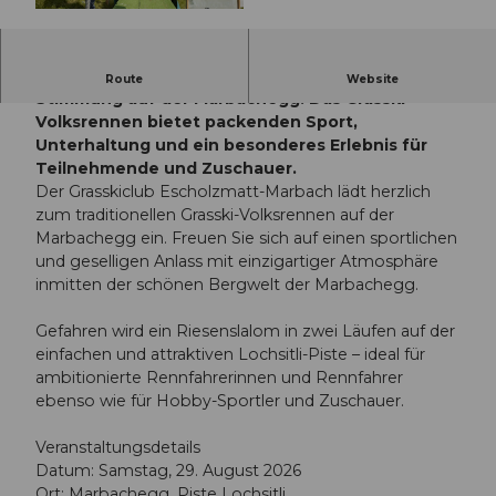
© Guidle.com
Spannende Duelle, rasante Fahrten und beste
Route
Website
Stimmung auf der Marbachegg: Das Grasski-
Volksrennen bietet packenden Sport,
Unterhaltung und ein besonderes Erlebnis für
Teilnehmende und Zuschauer.
Der Grasskiclub Escholzmatt-Marbach lädt herzlich
zum traditionellen Grasski-Volksrennen auf der
Marbachegg ein. Freuen Sie sich auf einen sportlichen
und geselligen Anlass mit einzigartiger Atmosphäre
inmitten der schönen Bergwelt der Marbachegg.
Gefahren wird ein Riesenslalom in zwei Läufen auf der
einfachen und attraktiven Lochsitli-Piste – ideal für
ambitionierte Rennfahrerinnen und Rennfahrer
ebenso wie für Hobby-Sportler und Zuschauer.
Veranstaltungsdetails
Datum: Samstag, 29. August 2026
Ort: Marbachegg, Piste Lochsitli