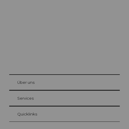
Ausflugstipps in
Luzern
Die Stadt. Der See. Die Berge.
© Be
at Bre
chbü
hl
Über uns
Gästekarte Luzern
Ihre Vorteile als Übernachtungsgast
Services
Quicklinks