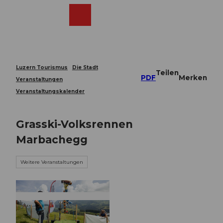
Z
u
Webcams
Merkzettel
Suche
Menü
Shop
m
I
n
h
a
Luzern Tourismus
Die Stadt
Teilen
l
PDF
Merken
Veranstaltungen
t
Veranstaltungskalender
Grasski-Volksrennen
Marbachegg
Weitere Veranstaltungen