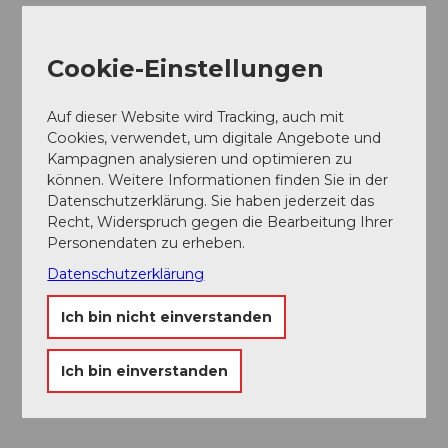
bezahlen beim blauen Container
Grasskimiete: CHF 20.- in Bar vor Ort zu bezahlen
beim blauen Container
Cookie-Einstellungen
Gondelfahrt / Lift: CHF 20.- Billette sind bei der
Talstation zu lösen, mit Magic Pass CHF 10.-
Auf dieser Website wird Tracking, auch mit
Cookies, verwendet, um digitale Angebote und
Ansprechpartner:in
Kampagnen analysieren und optimieren zu
Grasskiclub Escholzmatt-Marbach
können. Weitere Informationen finden Sie in der
Datenschutzerklärung. Sie haben jederzeit das
Recht, Widerspruch gegen die Bearbeitung Ihrer
Personendaten zu erheben.
Datenschutzerklärung
In der Nähe
Auf der Karte anschauen
Ich bin nicht einverstanden
Veranstaltung
Ich bin einverstanden