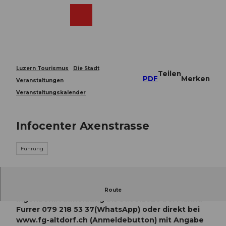
Z
u
Webcams
Merkzettel
Suche
Menü
Shop
m
I
n
h
a
Luzern Tourismus
Die Stadt
Teilen
l
PDF
Merken
Veranstaltungen
t
Veranstaltungskalender
Infocenter Axenstrasse
Führung
Spannende Führung im Infocenter Axenstrasse in
Route
Ingenbohl. Anmeldung bis 31.08.2026 bei Marina
Furrer 079 218 53 37(WhatsApp) oder direkt bei
www.fg-altdorf.ch (Anmeldebutton) mit Angabe