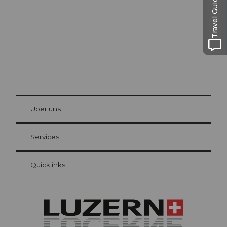
Travel Guide
© Be
at Bre
chbü
hl
Über uns
Gästekarte Luzern
Ihre Vorteile als Übernachtungsgast
Services
Quicklinks