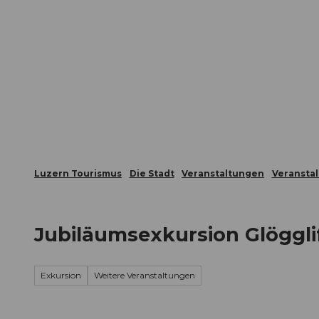
Z
ungen
Webcams
Gästekarte
u
m
Die Stadt
Die Erlebnisregion
I
n
h
a
l
t
Luzern Tourismus
Die Stadt
Veranstaltungen
Veransta
Jubiläumsexkursion Glögglif
Exkursion
Weitere Veranstaltungen