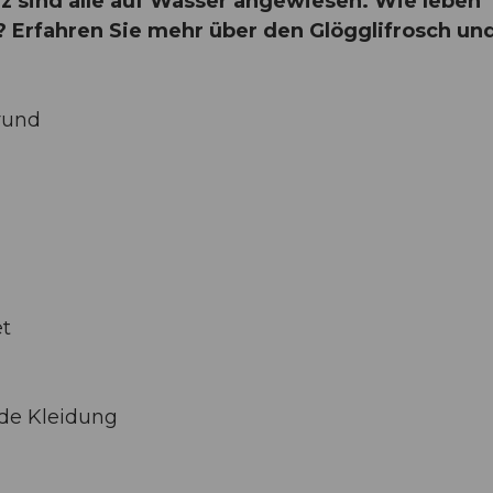
 sind alle auf Wasser angewiesen. Wie leben
 Erfahren Sie mehr über den Glögglifrosch un
rund
et
de Kleidung