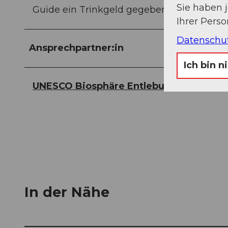
Sie haben 
Guide ein Trinkgeld gegeben werden.
Ihrer Pers
Datenschu
Ansprechpartner:in
Ich bin n
UNESCO Biosphäre Entlebuch - Biosphä
In der Nähe