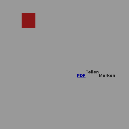
ebcams
Merkzettel
Suche
Shop
Teilen
PDF
Merken