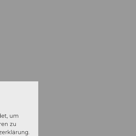
det, um
ren zu
zerklärung.
f dem