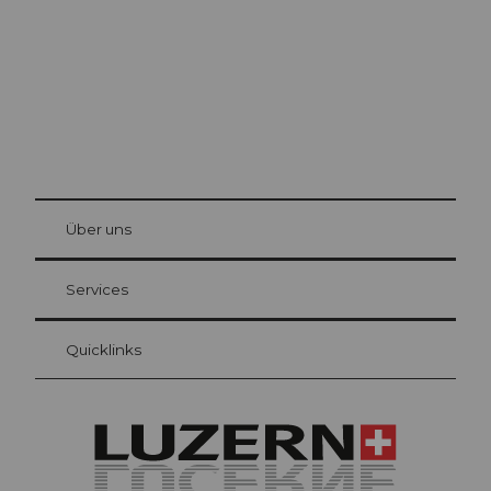
© Be
at Bre
chbü
hl
Über uns
Gästekarte Luzern
Ihre Vorteile als Übernachtungsgast
Services
Quicklinks