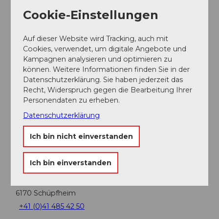
Biosphärenzentrum
Cookie-Einstellungen
Auf dieser Website wird Tracking, auch mit
Cookies, verwendet, um digitale Angebote und
Kampagnen analysieren und optimieren zu
In der Nähe
Auf der Karte anschauen
können. Weitere Informationen finden Sie in der
Datenschutzerklärung. Sie haben jederzeit das
Recht, Widerspruch gegen die Bearbeitung Ihrer
Personendaten zu erheben.
Veranstaltung
Datenschutzerklärung
Ich bin nicht einverstanden
Veranstaltungsort
UNESCO Biosphäre Entlebuch -
Ich bin einverstanden
Biosphärenzentrum
Chlosterbüel 28
6170
Schüpfheim
+41 (0)41 485 42 50