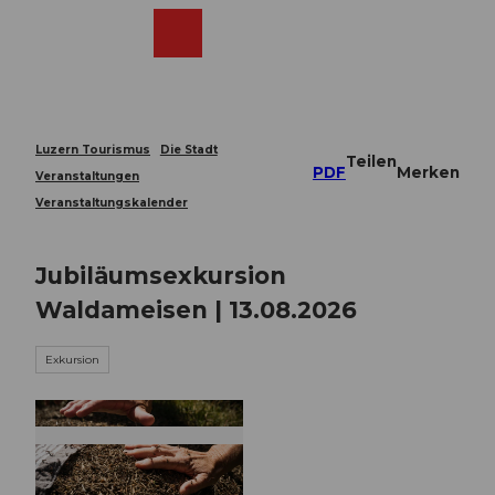
Z
u
Webcams
Merkzettel
Suche
Menü
Shop
m
I
n
h
a
Luzern Tourismus
Die Stadt
Teilen
l
PDF
Merken
Veranstaltungen
t
Veranstaltungskalender
Jubiläumsexkursion
Waldameisen | 13.08.2026
Exkursion