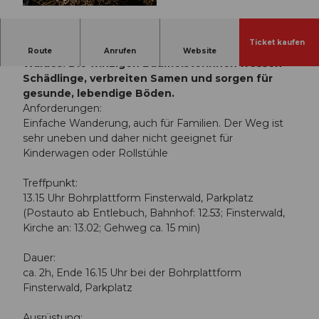
© Guidle.com
Ticket kaufen
Entdecken Sie die unermüdlichen Heldinnen des
Route
Anrufen
Website
Waldes! Die winzigen Baumeisterinnen fressen
Schädlinge, verbreiten Samen und sorgen für
gesunde, lebendige Böden.
Anforderungen:
Einfache Wanderung, auch für Familien. Der Weg ist
sehr uneben und daher nicht geeignet für
Kinderwagen oder Rollstühle
Treffpunkt:
13.15 Uhr Bohrplattform Finsterwald, Parkplatz
(Postauto ab Entlebuch, Bahnhof: 12.53; Finsterwald,
Kirche an: 13.02; Gehweg ca. 15 min)
Dauer:
ca. 2h, Ende 16.15 Uhr bei der Bohrplattform
Finsterwald, Parkplatz
Ausrüstung: