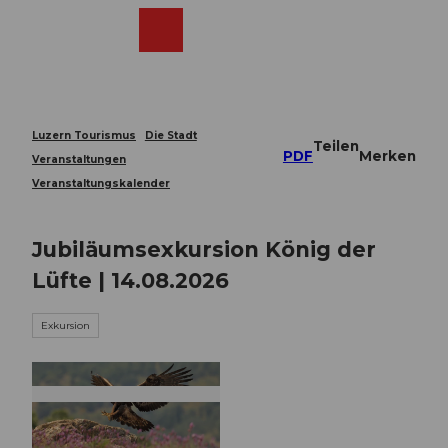
Z
u
Webcams
Merkzettel
Suche
Menü
Shop
m
I
n
h
a
Luzern Tourismus
Die Stadt
Teilen
l
PDF
Merken
Veranstaltungen
t
Veranstaltungskalender
Jubiläumsexkursion König der
Lüfte | 14.08.2026
Exkursion