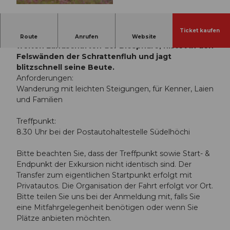
© Guidle.com
Ticket kaufen
Majestätisch gleitet der König der Lüfte über die
Route
Anrufen
Website
weiten Landschaften der Biosphäre, nistet in den
Felswänden der Schrattenfluh und jagt
blitzschnell seine Beute.
Anforderungen:
Wanderung mit leichten Steigungen, für Kenner, Laien
und Familien
Treffpunkt:
8.30 Uhr bei der Postautohaltestelle Südelhöchi
Bitte beachten Sie, dass der Treffpunkt sowie Start- &
Endpunkt der Exkursion nicht identisch sind. Der
Transfer zum eigentlichen Startpunkt erfolgt mit
Privatautos. Die Organisation der Fahrt erfolgt vor Ort.
Bitte teilen Sie uns bei der Anmeldung mit, falls Sie
eine Mitfahrgelegenheit benötigen oder wenn Sie
Plätze anbieten möchten.