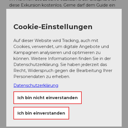
diese Exkursion kostenlos. Gerne darf dem Guide ein
Trinkgeld gegeben werden.
Ansprechpartner:in
Cookie-Einstellungen
UNESCO Biosphäre Entlebuch -
Biosphärenzentrum
Auf dieser Website wird Tracking, auch mit
Cookies, verwendet, um digitale Angebote und
Kampagnen analysieren und optimieren zu
können. Weitere Informationen finden Sie in der
Datenschutzerklärung. Sie haben jederzeit das
Recht, Widerspruch gegen die Bearbeitung Ihrer
In der Nähe
Auf der Karte anschauen
Personendaten zu erheben.
Datenschutzerklärung
Veranstaltung
Ich bin nicht einverstanden
Ich bin einverstanden
Veranstaltungsort