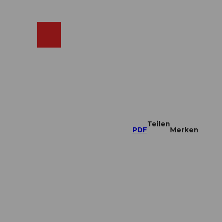
ebcams
Merkzettel
Suche
Shop
Teilen
PDF
Merken