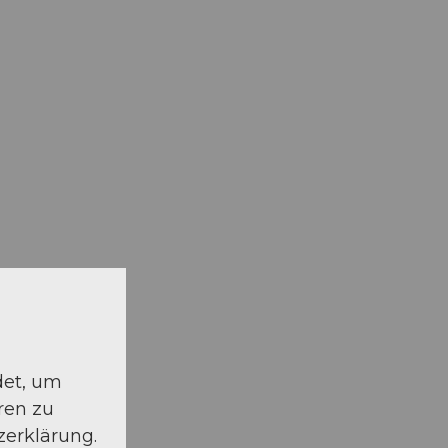
det, um
ren zu
zerklärung.