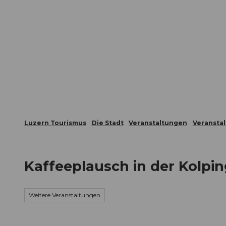
Z
ungen
Webcams
Gästekarte
u
m
Die Stadt
Die Erlebnisregion
I
n
h
a
l
t
Luzern Tourismus
Die Stadt
Veranstaltungen
Veransta
Kaffeeplausch in der Kolpi
Weitere Veranstaltungen