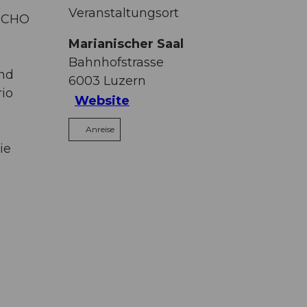
Veranstaltungsort
 ECHO
Marianischer Saal
Bahnhofstrasse
end
6003
Luzern
rio
Website
Anreise
ie