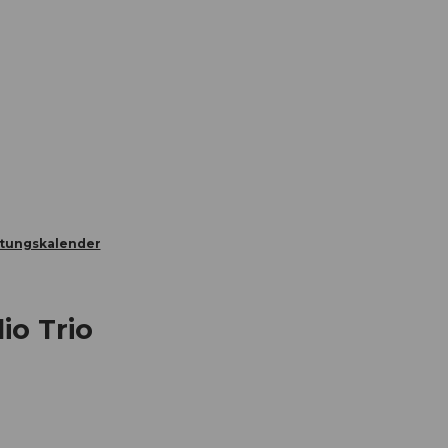
Informieren
Buchen
Business
W
ltungskalender
o Trio