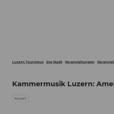
Z
ungen
Webcams
Gästekarte
u
m
Die Stadt
Die Erlebnisregion
I
n
h
a
l
t
Luzern Tourismus
Die Stadt
Veranstaltungen
Veransta
Kammermusik Luzern: Ameli
Konzert