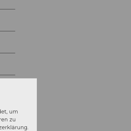
det, um
ren zu
zerklärung.