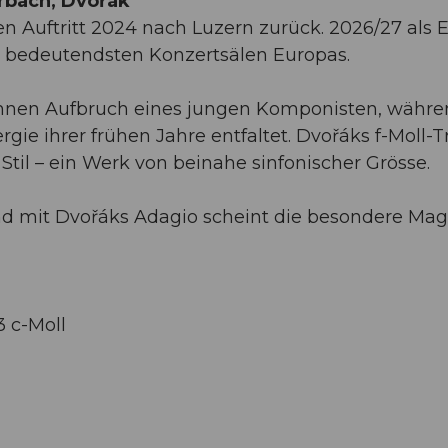
rbach, Dvořák
en Auftritt 2024 nach Luzern zurück. 2026/27 als
en bedeutendsten Konzertsälen Europas.
kühnen Aufbruch eines jungen Komponisten, währ
rgie ihrer frühen Jahre entfaltet. Dvořáks f-Moll-T
til – ein Werk von beinahe sinfonischer Grösse.
d mit Dvořáks Adagio scheint die besondere Mag
3 c-Moll