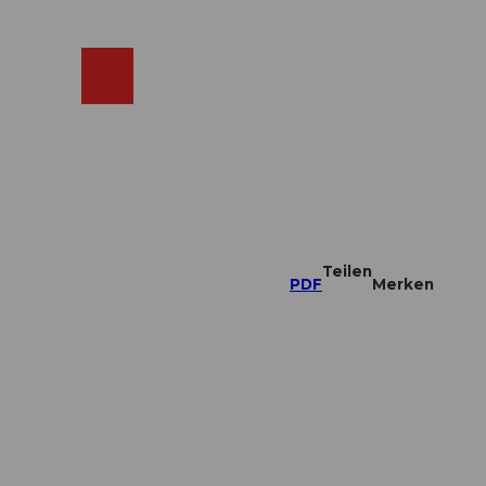
ebcams
Merkzettel
Suche
Shop
Teilen
PDF
Merken